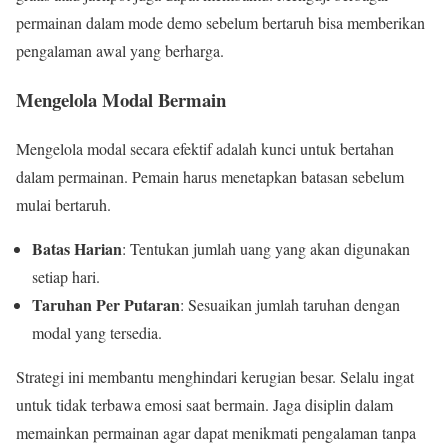
permainan dalam mode demo sebelum bertaruh bisa memberikan
pengalaman awal yang berharga.
Mengelola Modal Bermain
Mengelola modal secara efektif adalah kunci untuk bertahan
dalam permainan. Pemain harus menetapkan batasan sebelum
mulai bertaruh.
Batas Harian
: Tentukan jumlah uang yang akan digunakan
setiap hari.
Taruhan Per Putaran
: Sesuaikan jumlah taruhan dengan
modal yang tersedia.
Strategi ini membantu menghindari kerugian besar. Selalu ingat
untuk tidak terbawa emosi saat bermain. Jaga disiplin dalam
memainkan permainan agar dapat menikmati pengalaman tanpa