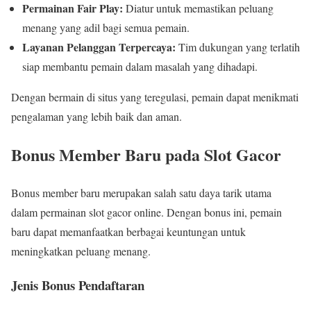
Permainan Fair Play:
Diatur untuk memastikan peluang
menang yang adil bagi semua pemain.
Layanan Pelanggan Terpercaya:
Tim dukungan yang terlatih
siap membantu pemain dalam masalah yang dihadapi.
Dengan bermain di situs yang teregulasi, pemain dapat menikmati
pengalaman yang lebih baik dan aman.
Bonus Member Baru pada Slot Gacor
Bonus member baru merupakan salah satu daya tarik utama
dalam permainan slot gacor online. Dengan bonus ini, pemain
baru dapat memanfaatkan berbagai keuntungan untuk
meningkatkan peluang menang.
Jenis Bonus Pendaftaran