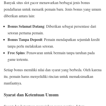
Banyak situs slot gacor menawarkan berbagai jenis bonus
pendaftaran untuk menarik pemain baru. Jenis bonus yang umum
diberikan antara lain:
Bonus Selamat Datang
: Diberikan sebagai persentase dari
setoran pertama pemain.
Bonus Tanpa Deposit
: Pemain mendapatkan sejumlah kredit
tanpa perlu melakukan setoran.
Free Spins
: Penawaran untuk bermain tanpa taruhan pada
game tertentu.
Setiap bonus memiliki nilai dan syarat yang berbeda. Oleh karena
itu, pemain harus menyelidiki rincian untuk memaksimalkan
manfaatnya.
Syarat dan Ketentuan Umum