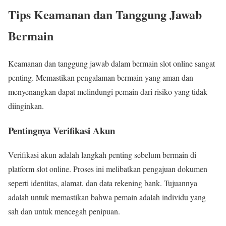
Tips Keamanan dan Tanggung Jawab
Bermain
Keamanan dan tanggung jawab dalam bermain slot online sangat
penting. Memastikan pengalaman bermain yang aman dan
menyenangkan dapat melindungi pemain dari risiko yang tidak
diinginkan.
Pentingnya Verifikasi Akun
Verifikasi akun adalah langkah penting sebelum bermain di
platform slot online. Proses ini melibatkan pengajuan dokumen
seperti identitas, alamat, dan data rekening bank. Tujuannya
adalah untuk memastikan bahwa pemain adalah individu yang
sah dan untuk mencegah penipuan.