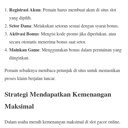
Registrasi Akun
: Pemain harus membuat akun di situs slot
yang dipilih.
Setor Dana
: Melakukan setoran sesuai dengan syarat bonus.
Aktivasi Bonus
: Mengisi kode promo jika diperlukan, atau
secara otomatis menerima bonus saat setor.
Mainkan Game
: Menggunakan bonus dalam permainan yang
diinginkan.
Pemain sebaiknya membaca petunjuk di situs untuk memastikan
proses klaim berjalan lancar.
Strategi Mendapatkan Kemenangan
Maksimal
Dalam usaha meraih kemenangan maksimal di slot gacor online,