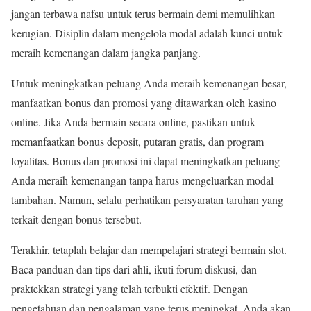
jangan terbawa nafsu untuk terus bermain demi memulihkan
kerugian. Disiplin dalam mengelola modal adalah kunci untuk
meraih kemenangan dalam jangka panjang.
Untuk meningkatkan peluang Anda meraih kemenangan besar,
manfaatkan bonus dan promosi yang ditawarkan oleh kasino
online. Jika Anda bermain secara online, pastikan untuk
memanfaatkan bonus deposit, putaran gratis, dan program
loyalitas. Bonus dan promosi ini dapat meningkatkan peluang
Anda meraih kemenangan tanpa harus mengeluarkan modal
tambahan. Namun, selalu perhatikan persyaratan taruhan yang
terkait dengan bonus tersebut.
Terakhir, tetaplah belajar dan mempelajari strategi bermain slot.
Baca panduan dan tips dari ahli, ikuti forum diskusi, dan
praktekkan strategi yang telah terbukti efektif. Dengan
pengetahuan dan pengalaman yang terus meningkat, Anda akan