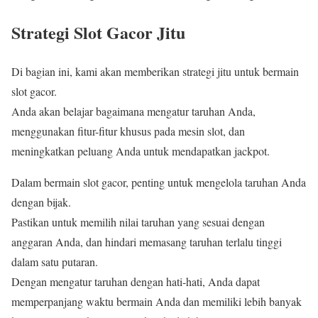
Strategi Slot Gacor Jitu
Di bagian ini, kami akan memberikan strategi jitu untuk bermain
slot gacor.
Anda akan belajar bagaimana mengatur taruhan Anda,
menggunakan fitur-fitur khusus pada mesin slot, dan
meningkatkan peluang Anda untuk mendapatkan jackpot.
Dalam bermain slot gacor, penting untuk mengelola taruhan Anda
dengan bijak.
Pastikan untuk memilih nilai taruhan yang sesuai dengan
anggaran Anda, dan hindari memasang taruhan terlalu tinggi
dalam satu putaran.
Dengan mengatur taruhan dengan hati-hati, Anda dapat
memperpanjang waktu bermain Anda dan memiliki lebih banyak