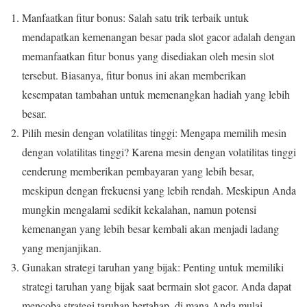
Manfaatkan fitur bonus: Salah satu trik terbaik untuk
mendapatkan kemenangan besar pada slot gacor adalah dengan
memanfaatkan fitur bonus yang disediakan oleh mesin slot
tersebut. Biasanya, fitur bonus ini akan memberikan
kesempatan tambahan untuk memenangkan hadiah yang lebih
besar.
Pilih mesin dengan volatilitas tinggi: Mengapa memilih mesin
dengan volatilitas tinggi? Karena mesin dengan volatilitas tinggi
cenderung memberikan pembayaran yang lebih besar,
meskipun dengan frekuensi yang lebih rendah. Meskipun Anda
mungkin mengalami sedikit kekalahan, namun potensi
kemenangan yang lebih besar kembali akan menjadi ladang
yang menjanjikan.
Gunakan strategi taruhan yang bijak: Penting untuk memiliki
strategi taruhan yang bijak saat bermain slot gacor. Anda dapat
mencoba strategi taruhan bertahap, di mana Anda mulai