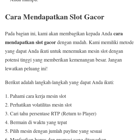
Cara Mendapatkan Slot Gacor
cara
Pada bagian ini, kami akan membagikan kepada Anda
mendapatkan slot gacor
dengan mudah. Kami memiliki metode
yang dapat Anda ikuti untuk menemukan mesin slot dengan
potensi tinggi yang memberikan kemenangan besar. Jangan
lewatkan peluang ini!
Berikut adalah langkah-langkah yang dapat Anda ikuti:
Pahami cara kerja mesin slot
Perhatikan volatilitas mesin slot
Cari tahu persentase RTP (Return to Player)
Bermain di waktu yang tepat
Pilih mesin dengan jumlah payline yang sesuai
Manfaatkan bonus dan promosi yang ditawarkan