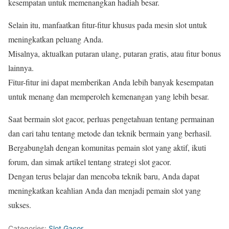
kesempatan untuk memenangkan hadiah besar.
Selain itu, manfaatkan fitur-fitur khusus pada mesin slot untuk
meningkatkan peluang Anda.
Misalnya, aktualkan putaran ulang, putaran gratis, atau fitur bonus
lainnya.
Fitur-fitur ini dapat memberikan Anda lebih banyak kesempatan
untuk menang dan memperoleh kemenangan yang lebih besar.
Saat bermain slot gacor, perluas pengetahuan tentang permainan
dan cari tahu tentang metode dan teknik bermain yang berhasil.
Bergabunglah dengan komunitas pemain slot yang aktif, ikuti
forum, dan simak artikel tentang strategi slot gacor.
Dengan terus belajar dan mencoba teknik baru, Anda dapat
meningkatkan keahlian Anda dan menjadi pemain slot yang
sukses.
Categories:
Slot Gacor