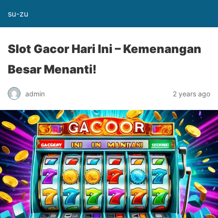
su-zu
Slot Gacor Hari Ini – Kemenangan
Besar Menanti!
admin
2 years ago