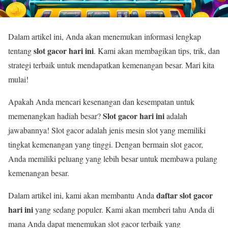
Dalam artikel ini, Anda akan menemukan informasi lengkap
slot gacor hari ini
tentang
. Kami akan membagikan tips, trik, dan
strategi terbaik untuk mendapatkan kemenangan besar. Mari kita
mulai!
Apakah Anda mencari kesenangan dan kesempatan untuk
Slot gacor hari ini
memenangkan hadiah besar?
adalah
jawabannya! Slot gacor adalah jenis mesin slot yang memiliki
tingkat kemenangan yang tinggi. Dengan bermain slot gacor,
Anda memiliki peluang yang lebih besar untuk membawa pulang
kemenangan besar.
daftar slot gacor
Dalam artikel ini, kami akan membantu Anda
hari ini
yang sedang populer. Kami akan memberi tahu Anda di
mana Anda dapat menemukan slot gacor terbaik yang