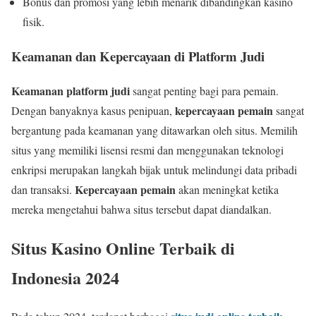
Bonus dan promosi yang lebih menarik dibandingkan kasino
fisik.
Keamanan dan Kepercayaan di Platform Judi
Keamanan platform judi
sangat penting bagi para pemain.
kepercayaan pemain
Dengan banyaknya kasus penipuan,
sangat
bergantung pada keamanan yang ditawarkan oleh situs. Memilih
situs yang memiliki lisensi resmi dan menggunakan teknologi
enkripsi merupakan langkah bijak untuk melindungi data pribadi
Kepercayaan pemain
dan transaksi.
akan meningkat ketika
mereka mengetahui bahwa situs tersebut dapat diandalkan.
Situs Kasino Online Terbaik di
Indonesia 2024