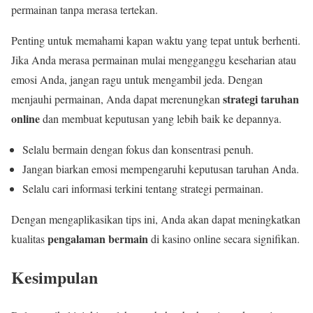
permainan tanpa merasa tertekan.
Penting untuk memahami kapan waktu yang tepat untuk berhenti.
Jika Anda merasa permainan mulai mengganggu keseharian atau
emosi Anda, jangan ragu untuk mengambil jeda. Dengan
strategi taruhan
menjauhi permainan, Anda dapat merenungkan
online
dan membuat keputusan yang lebih baik ke depannya.
Selalu bermain dengan fokus dan konsentrasi penuh.
Jangan biarkan emosi mempengaruhi keputusan taruhan Anda.
Selalu cari informasi terkini tentang strategi permainan.
Dengan mengaplikasikan tips ini, Anda akan dapat meningkatkan
pengalaman bermain
kualitas
di kasino online secara signifikan.
Kesimpulan