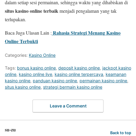
dalam setiap sesi permainan, sehingga waktu yang dihabiskan di
situs kasino online terbaik
menjadi pengalaman yang tak
terlupakan.
Rahasia Strategi Menang Kasino
Baca Juga Ulasan Lain :
Online Terbukti
Categories:
Kasino Online
Tags:
bonus kasino online
,
deposit kasino online
,
jackpot kasino
online
,
kasino online live
,
kasino online terpercaya
,
keamanan
kasino online
,
panduan kasino online
,
permainan kasino online
,
situs kasino online
,
strategi bermain kasino online
Leave a Comment
su-zu
Back to top