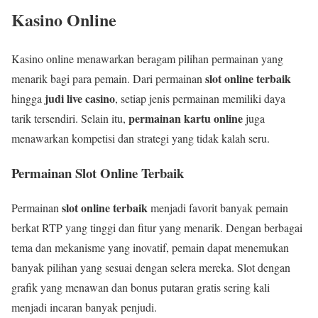
Kasino Online
Kasino online menawarkan beragam pilihan permainan yang
slot online terbaik
menarik bagi para pemain. Dari permainan
judi live casino
hingga
, setiap jenis permainan memiliki daya
permainan kartu online
tarik tersendiri. Selain itu,
juga
menawarkan kompetisi dan strategi yang tidak kalah seru.
Permainan Slot Online Terbaik
slot online terbaik
Permainan
menjadi favorit banyak pemain
berkat RTP yang tinggi dan fitur yang menarik. Dengan berbagai
tema dan mekanisme yang inovatif, pemain dapat menemukan
banyak pilihan yang sesuai dengan selera mereka. Slot dengan
grafik yang menawan dan bonus putaran gratis sering kali
menjadi incaran banyak penjudi.