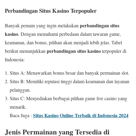
Perbandingan Situs Kasino Terpopuler
perbandingan situs
Banyak pemain yang ingin melakukan
kasino
. Dengan memahami perbedaan dalam tawaran game,
keamanan, dan bonus, pilihan akan menjadi lebih jelas. Tabel
perbandingan situs kasino
berikut menunjukkan
terpopuler di
Indonesia:
Situs A: Menawarkan bonus besar dan banyak permainan slot.
Situs B: Memiliki reputasi tinggi dalam keamanan dan layanan
pelanggan.
Situs C: Menyediakan berbagai pilihan game live casino yang
menarik.
Situs Kasino Online Terbaik di Indonesia 2024
Baca Juga :
Jenis Permainan yang Tersedia di