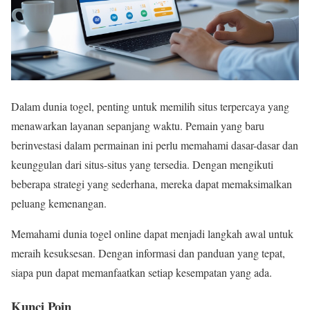
Dalam dunia togel, penting untuk memilih situs terpercaya yang
menawarkan layanan sepanjang waktu. Pemain yang baru
berinvestasi dalam permainan ini perlu memahami dasar-dasar dan
keunggulan dari situs-situs yang tersedia. Dengan mengikuti
beberapa strategi yang sederhana, mereka dapat memaksimalkan
peluang kemenangan.
Memahami dunia togel online dapat menjadi langkah awal untuk
meraih kesuksesan. Dengan informasi dan panduan yang tepat,
siapa pun dapat memanfaatkan setiap kesempatan yang ada.
Kunci Poin