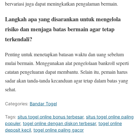
bervariasi juga dapat meningkatkan pengalaman bermain.
Langkah apa yang disarankan untuk mengelola
risiko dan menjaga batas bermain agar tetap
terkendali?
Penting untuk menetapkan batasan waktu dan uang sebelum
mulai bermain. Menggunakan alat pengelolaan bankroll seperti
catatan pengeluaran dapat membantu. Selain itu, pemain harus
sadar akan tanda-tanda kecanduan agar tetap dalam batas yang
sehat.
Categories:
Bandar Togel
Tags:
situs togel online bonus terbesar
,
situs togel online paling
populer
,
togel online dengan diskon terbesar
,
togel online
deposit kecil
,
togel online paling gacor