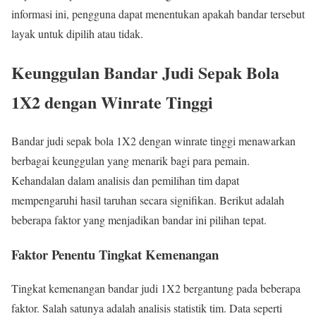
informasi ini, pengguna dapat menentukan apakah bandar tersebut
layak untuk dipilih atau tidak.
Keunggulan Bandar Judi Sepak Bola
1X2 dengan Winrate Tinggi
Bandar judi sepak bola 1X2 dengan winrate tinggi menawarkan
berbagai keunggulan yang menarik bagi para pemain.
Kehandalan dalam analisis dan pemilihan tim dapat
mempengaruhi hasil taruhan secara signifikan. Berikut adalah
beberapa faktor yang menjadikan bandar ini pilihan tepat.
Faktor Penentu Tingkat Kemenangan
Tingkat kemenangan bandar judi 1X2 bergantung pada beberapa
faktor. Salah satunya adalah analisis statistik tim. Data seperti