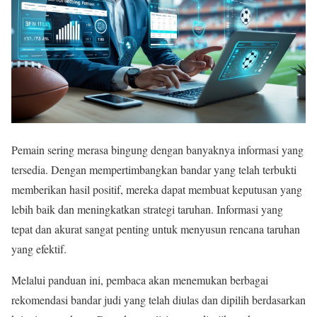
Pemain sering merasa bingung dengan banyaknya informasi yang
tersedia. Dengan mempertimbangkan bandar yang telah terbukti
memberikan hasil positif, mereka dapat membuat keputusan yang
lebih baik dan meningkatkan strategi taruhan. Informasi yang
tepat dan akurat sangat penting untuk menyusun rencana taruhan
yang efektif.
Melalui panduan ini, pembaca akan menemukan berbagai
rekomendasi bandar judi yang telah diulas dan dipilih berdasarkan