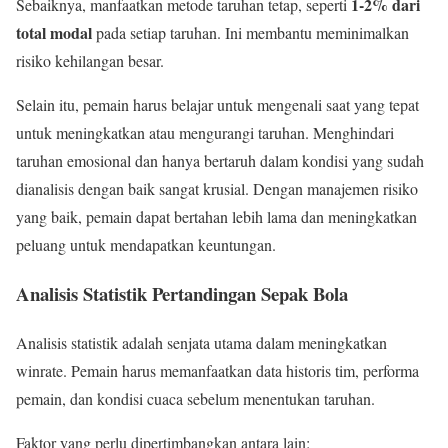
1-2% dari
Sebaiknya, manfaatkan metode taruhan tetap, seperti
total modal
pada setiap taruhan. Ini membantu meminimalkan
risiko kehilangan besar.
Selain itu, pemain harus belajar untuk mengenali saat yang tepat
untuk meningkatkan atau mengurangi taruhan. Menghindari
taruhan emosional dan hanya bertaruh dalam kondisi yang sudah
dianalisis dengan baik sangat krusial. Dengan manajemen risiko
yang baik, pemain dapat bertahan lebih lama dan meningkatkan
peluang untuk mendapatkan keuntungan.
Analisis Statistik Pertandingan Sepak Bola
Analisis statistik adalah senjata utama dalam meningkatkan
winrate. Pemain harus memanfaatkan data historis tim, performa
pemain, dan kondisi cuaca sebelum menentukan taruhan.
Faktor yang perlu dipertimbangkan antara lain: