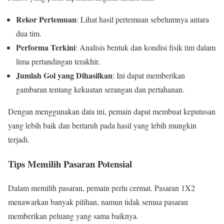
Rekor Pertemuan
: Lihat hasil pertemuan sebelumnya antara
dua tim.
Performa Terkini
: Analisis bentuk dan kondisi fisik tim dalam
lima pertandingan terakhir.
Jumlah Gol yang Dihasilkan
: Ini dapat memberikan
gambaran tentang kekuatan serangan dan pertahanan.
Dengan menggunakan data ini, pemain dapat membuat keputusan
yang lebih baik dan bertaruh pada hasil yang lebih mungkin
terjadi.
Tips Memilih Pasaran Potensial
Dalam memilih pasaran, pemain perlu cermat. Pasaran 1X2
menawarkan banyak pilihan, namun tidak semua pasaran
memberikan peluang yang sama baiknya.