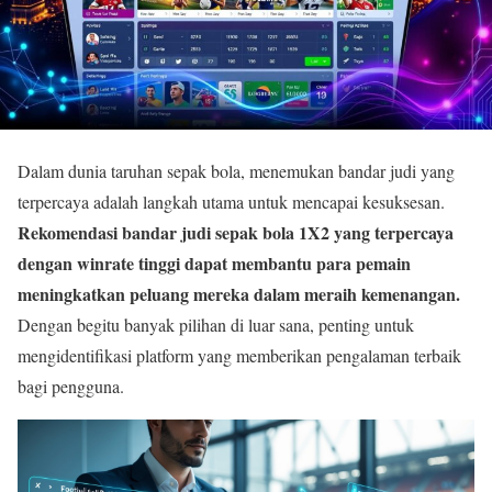
Dalam dunia taruhan sepak bola, menemukan bandar judi yang
terpercaya adalah langkah utama untuk mencapai kesuksesan.
Rekomendasi bandar judi sepak bola 1X2 yang terpercaya
dengan winrate tinggi dapat membantu para pemain
meningkatkan peluang mereka dalam meraih kemenangan.
Dengan begitu banyak pilihan di luar sana, penting untuk
mengidentifikasi platform yang memberikan pengalaman terbaik
bagi pengguna.