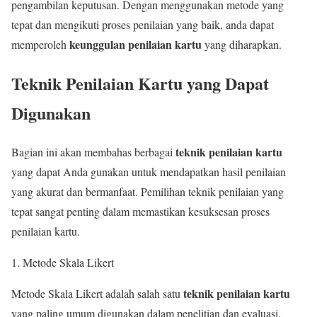
pengambilan keputusan. Dengan menggunakan metode yang
tepat dan mengikuti proses penilaian yang baik, anda dapat
keunggulan penilaian kartu
memperoleh
yang diharapkan.
Teknik Penilaian Kartu yang Dapat
Digunakan
teknik penilaian kartu
Bagian ini akan membahas berbagai
yang dapat Anda gunakan untuk mendapatkan hasil penilaian
yang akurat dan bermanfaat. Pemilihan teknik penilaian yang
tepat sangat penting dalam memastikan kesuksesan proses
penilaian kartu.
1. Metode Skala Likert
teknik penilaian kartu
Metode Skala Likert adalah salah satu
yang paling umum digunakan dalam penelitian dan evaluasi.