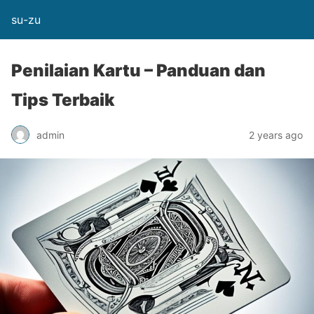
su-zu
Penilaian Kartu – Panduan dan
Tips Terbaik
admin
2 years ago