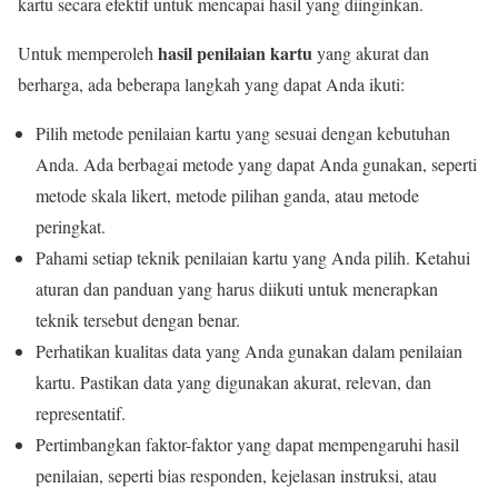
kartu secara efektif untuk mencapai hasil yang diinginkan.
hasil penilaian kartu
Untuk memperoleh
yang akurat dan
berharga, ada beberapa langkah yang dapat Anda ikuti:
Pilih metode penilaian kartu yang sesuai dengan kebutuhan
Anda. Ada berbagai metode yang dapat Anda gunakan, seperti
metode skala likert, metode pilihan ganda, atau metode
peringkat.
Pahami setiap teknik penilaian kartu yang Anda pilih. Ketahui
aturan dan panduan yang harus diikuti untuk menerapkan
teknik tersebut dengan benar.
Perhatikan kualitas data yang Anda gunakan dalam penilaian
kartu. Pastikan data yang digunakan akurat, relevan, dan
representatif.
Pertimbangkan faktor-faktor yang dapat mempengaruhi hasil
penilaian, seperti bias responden, kejelasan instruksi, atau