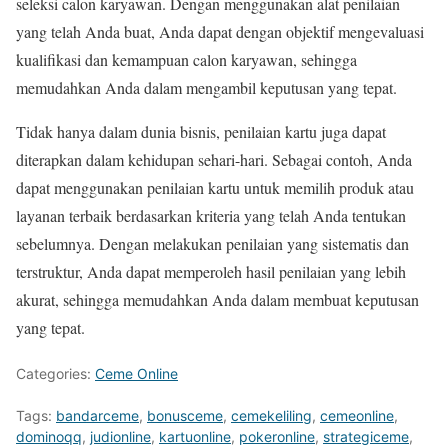
seleksi calon karyawan. Dengan menggunakan alat penilaian
yang telah Anda buat, Anda dapat dengan objektif mengevaluasi
kualifikasi dan kemampuan calon karyawan, sehingga
memudahkan Anda dalam mengambil keputusan yang tepat.
Tidak hanya dalam dunia bisnis, penilaian kartu juga dapat
diterapkan dalam kehidupan sehari-hari. Sebagai contoh, Anda
dapat menggunakan penilaian kartu untuk memilih produk atau
layanan terbaik berdasarkan kriteria yang telah Anda tentukan
sebelumnya. Dengan melakukan penilaian yang sistematis dan
terstruktur, Anda dapat memperoleh hasil penilaian yang lebih
akurat, sehingga memudahkan Anda dalam membuat keputusan
yang tepat.
Categories:
Ceme Online
Tags:
bandarceme
,
bonusceme
,
cemekeliling
,
cemeonline
,
dominoqq
,
judionline
,
kartuonline
,
pokeronline
,
strategiceme
,