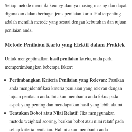
Setiap metode memiliki keunggulannya masing-masing dan dapat
digunakan dalam berbagai jenis penilaian kartu. Hal terpenting
adalah memilih metode yang sesuai dengan kebutuhan dan tujuan
penilaian anda.
Metode Penilaian Kartu yang Efektif dalam Praktek
hasil penilaian kartu
Untuk mengoptimalkan
, anda perlu
mempertimbangkan beberapa faktor:
Pertimbangkan Kriteria Penilaian yang Relevan:
Pastikan
anda mengidentifikasi kriteria penilaian yang relevan dengan
tujuan penilaian anda. Ini akan membantu anda fokus pada
aspek yang penting dan mendapatkan hasil yang lebih akurat.
Tentukan Bobot atau Nilai Relatif:
Jika menggunakan
metode weighted scoring, berikan bobot atau nilai relatif pada
setiap kriteria penilaian. Hal ini akan membantu anda