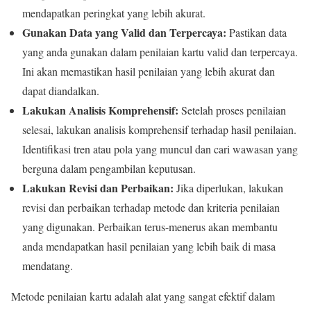
mendapatkan peringkat yang lebih akurat.
Gunakan Data yang Valid dan Terpercaya:
Pastikan data
yang anda gunakan dalam penilaian kartu valid dan terpercaya.
Ini akan memastikan hasil penilaian yang lebih akurat dan
dapat diandalkan.
Lakukan Analisis Komprehensif:
Setelah proses penilaian
selesai, lakukan analisis komprehensif terhadap hasil penilaian.
Identifikasi tren atau pola yang muncul dan cari wawasan yang
berguna dalam pengambilan keputusan.
Lakukan Revisi dan Perbaikan:
Jika diperlukan, lakukan
revisi dan perbaikan terhadap metode dan kriteria penilaian
yang digunakan. Perbaikan terus-menerus akan membantu
anda mendapatkan hasil penilaian yang lebih baik di masa
mendatang.
Metode penilaian kartu adalah alat yang sangat efektif dalam