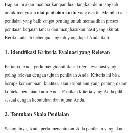
Bagian ini akan memberikan panduan langkah demi langkah
alat penilaian kartu
untuk menyusun
yang efektif. Memiliki alat
penilaian yang baik sangat penting untuk memastikan proses
penilaian berjalan lancar dan menghasilkan hasil yang akurat.
Berikut adalah beberapa langkah yang dapat Anda ikuti:
1. Identifikasi Kriteria Evaluasi yang Relevan
Pertama, Anda perlu mengidentifikasi kriteria evaluasi yang
paling relevan dengan tujuan penilaian Anda. Kriteria ini bisa
berupa kemampuan, kualitas, atau atribut lain yang penting dalam
konteks penilaian kartu Anda. Pastikan kriteria yang Anda pilih
sesuai dengan kebutuhan dan tujuan Anda.
2. Tentukan Skala Penilaian
Selanjutnya, Anda perlu menentukan skala penilaian yang akan