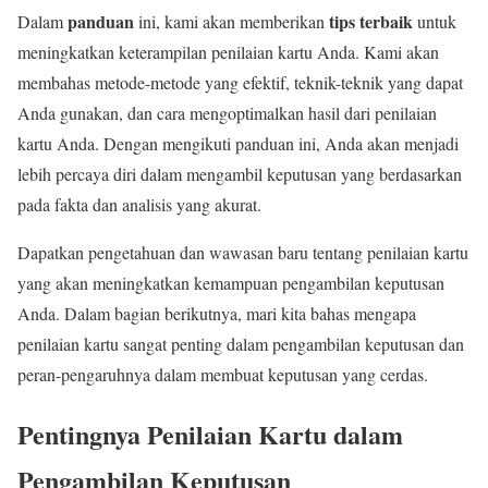
panduan
tips terbaik
Dalam
ini, kami akan memberikan
untuk
meningkatkan keterampilan penilaian kartu Anda. Kami akan
membahas metode-metode yang efektif, teknik-teknik yang dapat
Anda gunakan, dan cara mengoptimalkan hasil dari penilaian
kartu Anda. Dengan mengikuti panduan ini, Anda akan menjadi
lebih percaya diri dalam mengambil keputusan yang berdasarkan
pada fakta dan analisis yang akurat.
Dapatkan pengetahuan dan wawasan baru tentang penilaian kartu
yang akan meningkatkan kemampuan pengambilan keputusan
Anda. Dalam bagian berikutnya, mari kita bahas mengapa
penilaian kartu sangat penting dalam pengambilan keputusan dan
peran-pengaruhnya dalam membuat keputusan yang cerdas.
Pentingnya Penilaian Kartu dalam
Pengambilan Keputusan