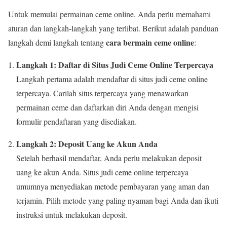
Untuk memulai permainan ceme online, Anda perlu memahami
aturan dan langkah-langkah yang terlibat. Berikut adalah panduan
cara bermain ceme online
langkah demi langkah tentang
:
Langkah 1: Daftar di Situs Judi Ceme Online Terpercaya
Langkah pertama adalah mendaftar di situs judi ceme online
terpercaya. Carilah situs terpercaya yang menawarkan
permainan ceme dan daftarkan diri Anda dengan mengisi
formulir pendaftaran yang disediakan.
Langkah 2: Deposit Uang ke Akun Anda
Setelah berhasil mendaftar, Anda perlu melakukan deposit
uang ke akun Anda. Situs judi ceme online terpercaya
umumnya menyediakan metode pembayaran yang aman dan
terjamin. Pilih metode yang paling nyaman bagi Anda dan ikuti
instruksi untuk melakukan deposit.