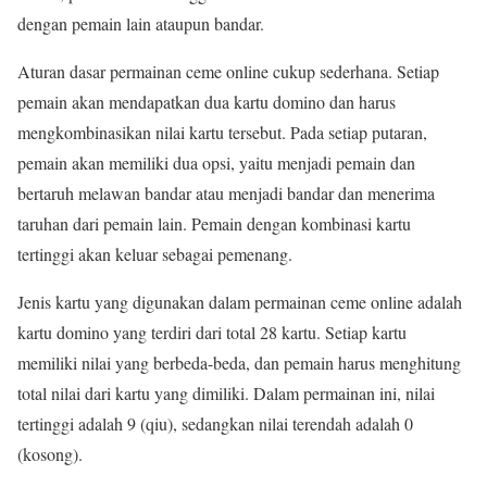
dengan pemain lain ataupun bandar.
Aturan dasar permainan ceme online cukup sederhana. Setiap
pemain akan mendapatkan dua kartu domino dan harus
mengkombinasikan nilai kartu tersebut. Pada setiap putaran,
pemain akan memiliki dua opsi, yaitu menjadi pemain dan
bertaruh melawan bandar atau menjadi bandar dan menerima
taruhan dari pemain lain. Pemain dengan kombinasi kartu
tertinggi akan keluar sebagai pemenang.
Jenis kartu yang digunakan dalam permainan ceme online adalah
kartu domino yang terdiri dari total 28 kartu. Setiap kartu
memiliki nilai yang berbeda-beda, dan pemain harus menghitung
total nilai dari kartu yang dimiliki. Dalam permainan ini, nilai
tertinggi adalah 9 (qiu), sedangkan nilai terendah adalah 0
(kosong).