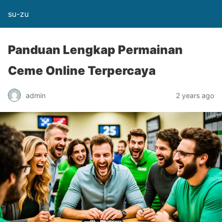
su-zu
Panduan Lengkap Permainan
Ceme Online Terpercaya
admin
2 years ago