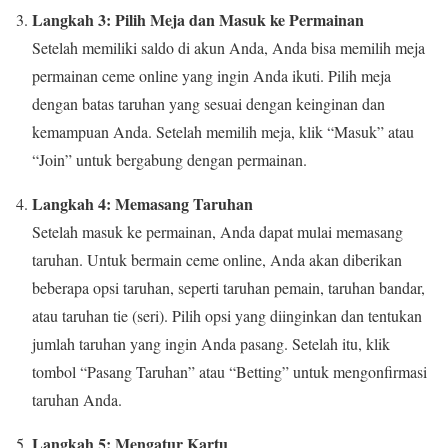
Langkah 3: Pilih Meja dan Masuk ke Permainan
Setelah memiliki saldo di akun Anda, Anda bisa memilih meja
permainan ceme online yang ingin Anda ikuti. Pilih meja
dengan batas taruhan yang sesuai dengan keinginan dan
kemampuan Anda. Setelah memilih meja, klik “Masuk” atau
“Join” untuk bergabung dengan permainan.
Langkah 4: Memasang Taruhan
Setelah masuk ke permainan, Anda dapat mulai memasang
taruhan. Untuk bermain ceme online, Anda akan diberikan
beberapa opsi taruhan, seperti taruhan pemain, taruhan bandar,
atau taruhan tie (seri). Pilih opsi yang diinginkan dan tentukan
jumlah taruhan yang ingin Anda pasang. Setelah itu, klik
tombol “Pasang Taruhan” atau “Betting” untuk mengonfirmasi
taruhan Anda.
Langkah 5: Mengatur Kartu