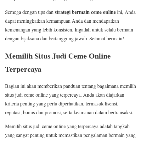
strategi bermain ceme online
Semoga dengan tips dan
ini, Anda
dapat meningkatkan kemampuan Anda dan mendapatkan
kemenangan yang lebih konsisten. Ingatlah untuk selalu bermain
dengan bijaksana dan bertanggung jawab. Selamat bermain!
Memilih Situs Judi Ceme Online
Terpercaya
Bagian ini akan memberikan panduan tentang bagaimana memilih
situs judi ceme online yang terpercaya. Anda akan diajarkan
kriteria penting yang perlu diperhatikan, termasuk lisensi,
reputasi, bonus dan promosi, serta keamanan dalam bertransaksi.
Memilih situs judi ceme online yang terpercaya adalah langkah
yang sangat penting untuk memastikan pengalaman bermain yang