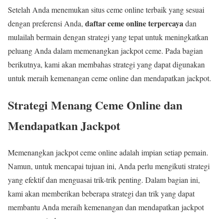
Setelah Anda menemukan situs ceme online terbaik yang sesuai
daftar ceme online terpercaya
dengan preferensi Anda,
dan
mulailah bermain dengan strategi yang tepat untuk meningkatkan
peluang Anda dalam memenangkan jackpot ceme. Pada bagian
berikutnya, kami akan membahas strategi yang dapat digunakan
untuk meraih kemenangan ceme online dan mendapatkan jackpot.
Strategi Menang Ceme Online dan
Mendapatkan Jackpot
Memenangkan jackpot ceme online adalah impian setiap pemain.
Namun, untuk mencapai tujuan ini, Anda perlu mengikuti strategi
yang efektif dan menguasai trik-trik penting. Dalam bagian ini,
kami akan memberikan beberapa strategi dan trik yang dapat
membantu Anda meraih kemenangan dan mendapatkan jackpot