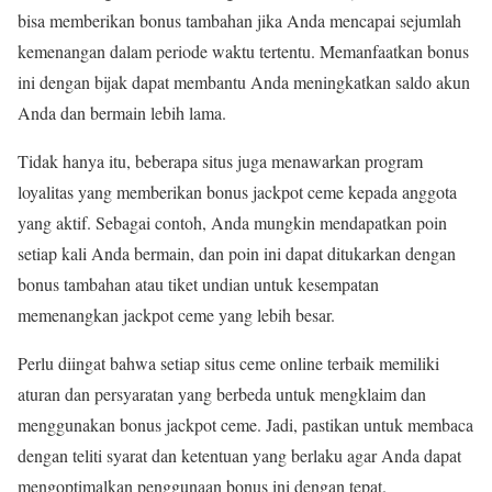
bisa memberikan bonus tambahan jika Anda mencapai sejumlah
kemenangan dalam periode waktu tertentu. Memanfaatkan bonus
ini dengan bijak dapat membantu Anda meningkatkan saldo akun
Anda dan bermain lebih lama.
Tidak hanya itu, beberapa situs juga menawarkan program
loyalitas yang memberikan bonus jackpot ceme kepada anggota
yang aktif. Sebagai contoh, Anda mungkin mendapatkan poin
setiap kali Anda bermain, dan poin ini dapat ditukarkan dengan
bonus tambahan atau tiket undian untuk kesempatan
memenangkan jackpot ceme yang lebih besar.
Perlu diingat bahwa setiap situs ceme online terbaik memiliki
aturan dan persyaratan yang berbeda untuk mengklaim dan
menggunakan bonus jackpot ceme. Jadi, pastikan untuk membaca
dengan teliti syarat dan ketentuan yang berlaku agar Anda dapat
mengoptimalkan penggunaan bonus ini dengan tepat.