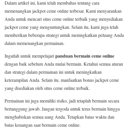
Dalam artikel ini, kami telah membahas tentang cara
memenangkan jackpot ceme online terbesar. Kami menyarankan
Anda untuk mencari situs ceme online terbaik yang menyediakan
jackpot ceme yang menguntungkan. Selain itu, kami juga telah
memberikan beberapa strategi untuk meningkatkan peluang Anda
dalam memenangkan permainan.
panduan bermain ceme online
Ingatlah untuk mempelajari
dengan baik sebelum Anda mulai bermain. Ketahui semua aturan
dan strategi dalam permainan ini untuk meningkatkan
keterampilan Anda. Selain itu, manfaatkan bonus jackpot ceme
yang disediakan oleh situs ceme online terbaik.
Permainan ini juga memiliki risiko, jadi tetaplah bermain secara
bertanggung jawab. Jangan tergoda untuk terus bermain hingga
menghabiskan semua uang Anda. Tetapkan batas waktu dan
batas keuangan saat bermain ceme online.