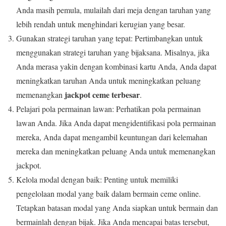
Anda masih pemula, mulailah dari meja dengan taruhan yang
lebih rendah untuk menghindari kerugian yang besar.
Gunakan strategi taruhan yang tepat: Pertimbangkan untuk
menggunakan strategi taruhan yang bijaksana. Misalnya, jika
Anda merasa yakin dengan kombinasi kartu Anda, Anda dapat
meningkatkan taruhan Anda untuk meningkatkan peluang
jackpot ceme terbesar
memenangkan
.
Pelajari pola permainan lawan: Perhatikan pola permainan
lawan Anda. Jika Anda dapat mengidentifikasi pola permainan
mereka, Anda dapat mengambil keuntungan dari kelemahan
mereka dan meningkatkan peluang Anda untuk memenangkan
jackpot.
Kelola modal dengan baik: Penting untuk memiliki
pengelolaan modal yang baik dalam bermain ceme online.
Tetapkan batasan modal yang Anda siapkan untuk bermain dan
bermainlah dengan bijak. Jika Anda mencapai batas tersebut,