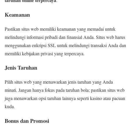
taruhan online terpercaya
.
Keamanan
Pastikan situs web memiliki keamanan yang memadai untuk
melindungi informasi pribadi dan finansial Anda. Situs web harus
menggunakan enkripsi SSL untuk melindungi transaksi Anda dan
memiliki kebijakan privasi yang terpercaya.
Jenis Taruhan
Pilih situs web yang menawarkan jenis taruhan yang Anda
minati. Jangan hanya fokus pada taruhan bola; pastikan situs web
juga menawarkan opsi taruhan lainnya seperti kasino atau pacuan
kuda.
Bonus dan Promosi