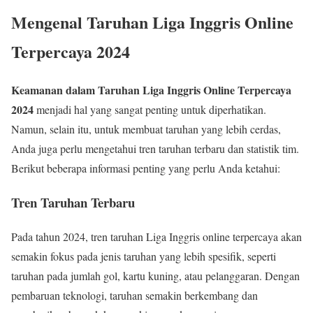
Mengenal Taruhan Liga Inggris Online
Terpercaya 2024
Keamanan dalam Taruhan Liga Inggris Online Terpercaya
2024
menjadi hal yang sangat penting untuk diperhatikan.
Namun, selain itu, untuk membuat taruhan yang lebih cerdas,
Anda juga perlu mengetahui tren taruhan terbaru dan statistik tim.
Berikut beberapa informasi penting yang perlu Anda ketahui:
Tren Taruhan Terbaru
Pada tahun 2024, tren taruhan Liga Inggris online terpercaya akan
semakin fokus pada jenis taruhan yang lebih spesifik, seperti
taruhan pada jumlah gol, kartu kuning, atau pelanggaran. Dengan
pembaruan teknologi, taruhan semakin berkembang dan