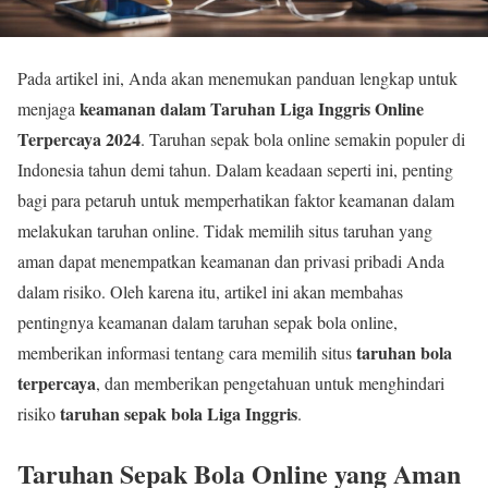
Pada artikel ini, Anda akan menemukan panduan lengkap untuk
keamanan dalam Taruhan Liga Inggris Online
menjaga
Terpercaya 2024
. Taruhan sepak bola online semakin populer di
Indonesia tahun demi tahun. Dalam keadaan seperti ini, penting
bagi para petaruh untuk memperhatikan faktor keamanan dalam
melakukan taruhan online. Tidak memilih situs taruhan yang
aman dapat menempatkan keamanan dan privasi pribadi Anda
dalam risiko. Oleh karena itu, artikel ini akan membahas
pentingnya keamanan dalam taruhan sepak bola online,
taruhan bola
memberikan informasi tentang cara memilih situs
terpercaya
, dan memberikan pengetahuan untuk menghindari
taruhan sepak bola Liga Inggris
risiko
.
Taruhan Sepak Bola Online yang Aman