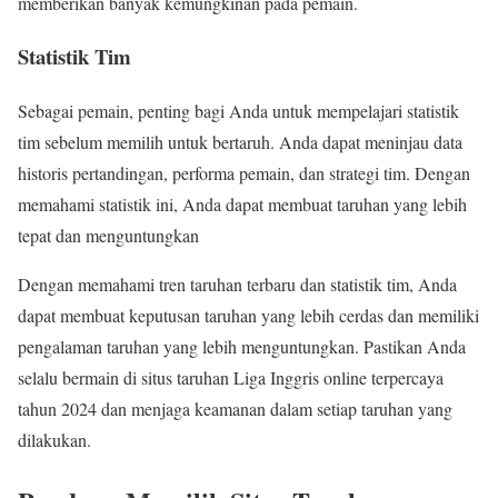
memberikan banyak kemungkinan pada pemain.
Statistik Tim
Sebagai pemain, penting bagi Anda untuk mempelajari statistik
tim sebelum memilih untuk bertaruh. Anda dapat meninjau data
historis pertandingan, performa pemain, dan strategi tim. Dengan
memahami statistik ini, Anda dapat membuat taruhan yang lebih
tepat dan menguntungkan
Dengan memahami tren taruhan terbaru dan statistik tim, Anda
dapat membuat keputusan taruhan yang lebih cerdas dan memiliki
pengalaman taruhan yang lebih menguntungkan. Pastikan Anda
selalu bermain di situs taruhan Liga Inggris online terpercaya
tahun 2024 dan menjaga keamanan dalam setiap taruhan yang
dilakukan.