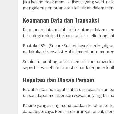
Jika kasino tidak memiliki lisensi yang valid, 
mengalami penipuan atau kesulitan dalam mena
Keamanan Data dan Transaksi
Keamanan data adalah faktor utama dalam memi
teknologi enkripsi terbaru untuk melindungi i
Protokol SSL (Secure Socket Layer) sering di
melakukan transaksi. Hal ini membantu mencega
Selain itu, penting untuk memastikan bahwa 
seperti e-wallet dan transfer bank terjamin leb
Reputasi dan Ulasan Pemain
Reputasi kasino dapat dilihat dari ulasan dan 
ulasan dapat memberikan wawasan yang berhar
Kasino yang sering mendapatkan keluhan terk
dapat dipercaya. Pemain disarankan untuk menca