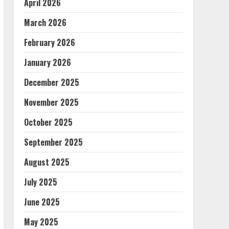
April 2026
March 2026
February 2026
January 2026
December 2025
November 2025
October 2025
September 2025
August 2025
July 2025
June 2025
May 2025