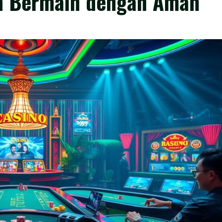
n Bermain dengan Aman