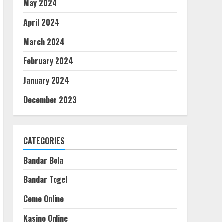
May 2024
April 2024
March 2024
February 2024
January 2024
December 2023
CATEGORIES
Bandar Bola
Bandar Togel
Ceme Online
Kasino Online