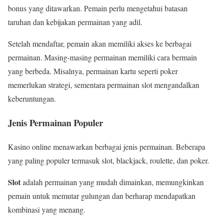
bonus yang ditawarkan. Pemain perlu mengetahui batasan
taruhan dan kebijakan permainan yang adil.
Setelah mendaftar, pemain akan memiliki akses ke berbagai
permainan. Masing-masing permainan memiliki cara bermain
yang berbeda. Misalnya, permainan kartu seperti poker
memerlukan strategi, sementara permainan slot mengandalkan
keberuntungan.
Jenis Permainan Populer
Kasino online menawarkan berbagai jenis permainan. Beberapa
yang paling populer termasuk slot, blackjack, roulette, dan poker.
Slot
adalah permainan yang mudah dimainkan, memungkinkan
pemain untuk memutar gulungan dan berharap mendapatkan
kombinasi yang menang.