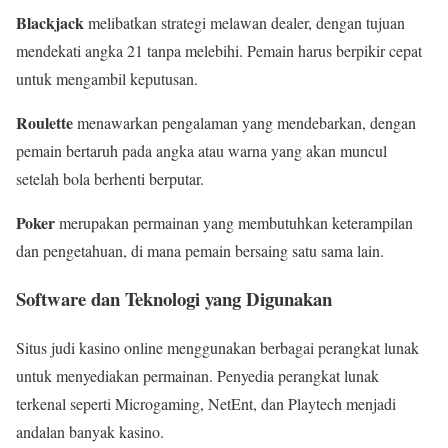
Blackjack
melibatkan strategi melawan dealer, dengan tujuan
mendekati angka 21 tanpa melebihi. Pemain harus berpikir cepat
untuk mengambil keputusan.
Roulette
menawarkan pengalaman yang mendebarkan, dengan
pemain bertaruh pada angka atau warna yang akan muncul
setelah bola berhenti berputar.
Poker
merupakan permainan yang membutuhkan keterampilan
dan pengetahuan, di mana pemain bersaing satu sama lain.
Software dan Teknologi yang Digunakan
Situs judi kasino online menggunakan berbagai perangkat lunak
untuk menyediakan permainan. Penyedia perangkat lunak
terkenal seperti Microgaming, NetEnt, dan Playtech menjadi
andalan banyak kasino.