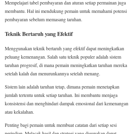
Mempelajari tabel pembayaran dan aturan setiap permainan juga
membantu. Hal ini mendukung pemain untuk memahami potensi
pembayaran sebelum memasang taruhan.
Teknik Bertaruh yang Efektif
Menggunakan teknik bertaruh yang efektif dapat meningkatkan
peluang kemenangan. Salah satu teknik populer adalah sistem
taruhan progresif, di mana pemain meningkatkan taruhan mereka
setelah kalah dan menurunkannya setelah menang.
Sistem lain adalah taruhan tetap, dimana pemain menetapkan
jumlah tertentu untuk setiap taruhan. Ini membantu menjaga
konsistensi dan menghindari dampak emosional dari kemenangan
atau kekalahan.
Penting bagi pemain untuk membuat catatan dari setiap sesi
perjudian. Melacak hasil dan strategi yang digunakan dapat