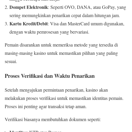
Dompet Elektronik
: Seperti OVO, DANA, atau GoPay, yang
sering memungkinkan penarikan cepat dalam hitungan jam.
Kartu Kredit/Debit
: Visa dan MasterCard umum digunakan,
dengan waktu pemrosesan yang bervariasi.
Pemain disarankan untuk memeriksa metode yang tersedia di
masing-masing kasino untuk memastikan pilihan yang paling
sesuai.
Proses Verifikasi dan Waktu Penarikan
Setelah mengajukan permintaan penarikan, kasino akan
melakukan proses verifikasi untuk memastikan identitas pemain.
Proses ini penting agar transaksi tetap aman.
Verifikasi biasanya membutuhkan dokumen seperti: