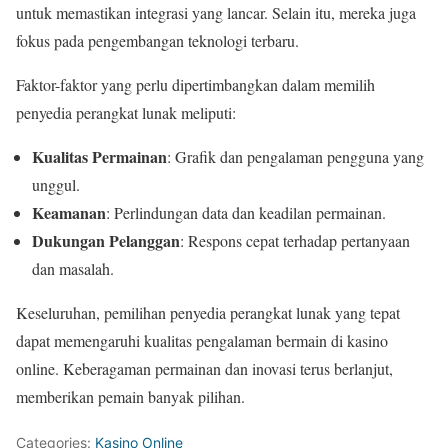
untuk memastikan integrasi yang lancar. Selain itu, mereka juga
fokus pada pengembangan teknologi terbaru.
Faktor-faktor yang perlu dipertimbangkan dalam memilih
penyedia perangkat lunak meliputi:
Kualitas Permainan
: Grafik dan pengalaman pengguna yang
unggul.
Keamanan
: Perlindungan data dan keadilan permainan.
Dukungan Pelanggan
: Respons cepat terhadap pertanyaan
dan masalah.
Keseluruhan, pemilihan penyedia perangkat lunak yang tepat
dapat memengaruhi kualitas pengalaman bermain di kasino
online. Keberagaman permainan dan inovasi terus berlanjut,
memberikan pemain banyak pilihan.
Categories:
Kasino Online