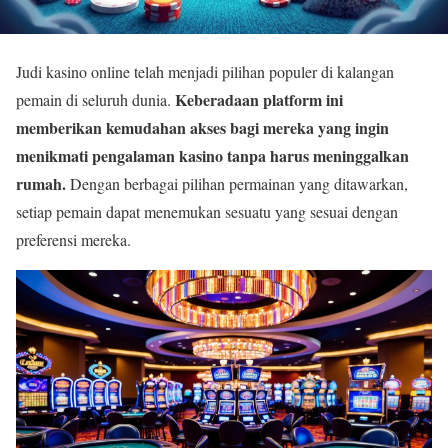
Judi kasino online telah menjadi pilihan populer di kalangan
Keberadaan platform ini
pemain di seluruh dunia.
memberikan kemudahan akses bagi mereka yang ingin
menikmati pengalaman kasino tanpa harus meninggalkan
rumah.
Dengan berbagai pilihan permainan yang ditawarkan,
setiap pemain dapat menemukan sesuatu yang sesuai dengan
preferensi mereka.