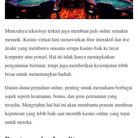
Munculnya teknologi terkini juga membuat judi online semakin
menarik. Kasino virtual kini menawarkan fitur interaktif dan live
dealer yang membawa suasana serupa kasino fisik ke layar
komputer atau ponsel. Hal ini tidak hanya meningkatkan
pengalaman bermain, tetapi juga memberikan kesempatan lebih
besar untuk memenangkan hadiah.
Dalam dunia perjudian online, penting untuk memahami berbagai
aspek seperti keamanan, bonus, dan jenis permainan yang
tersedia. Mengetahui hal-hal ini akan membantu pemain membuat
keputusan yang lebih baik saat memilih kasino online yang tepat
untuk mereka.