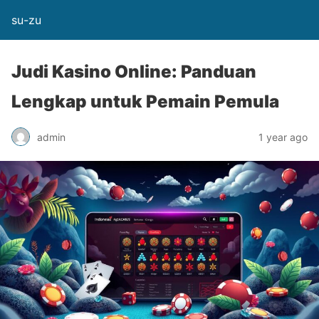
su-zu
Judi Kasino Online: Panduan
Lengkap untuk Pemain Pemula
admin
1 year ago