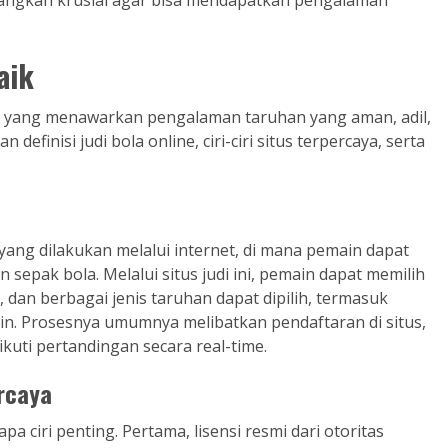
aik
rm yang menawarkan pengalaman taruhan yang aman, adil,
efinisi judi bola online, ciri-ciri situs terpercaya, serta
n yang dilakukan melalui internet, di mana pemain dapat
epak bola. Melalui situs judi ini, pemain dapat memilih
 dan berbagai jenis taruhan dapat dipilih, termasuk
lain. Prosesnya umumnya melibatkan pendaftaran di situs,
uti pertandingan secara real-time.
ercaya
pa ciri penting. Pertama, lisensi resmi dari otoritas