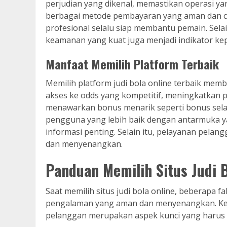
perjudian yang dikenal, memastikan operasi yan
berbagai metode pembayaran yang aman dan cep
profesional selalu siap membantu pemain. Selain
keamanan yang kuat juga menjadi indikator kep
Manfaat Memilih Platform Terbaik
Memilih platform judi bola online terbaik me
akses ke odds yang kompetitif, meningkatkan p
menawarkan bonus menarik seperti bonus sela
pengguna yang lebih baik dengan antarmuka 
informasi penting. Selain itu, pelayanan pel
dan menyenangkan.
Panduan Memilih Situs Judi B
Saat memilih situs judi bola online, beberapa 
pengalaman yang aman dan menyenangkan. Kea
pelanggan merupakan aspek kunci yang harus d