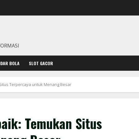
FORMASI
DAR BOLA
SLOT GACOR
 Situs Terpercaya untuk Menang Besar
baik: Temukan Situs