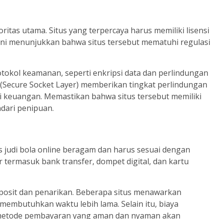
ritas utama. Situs yang terpercaya harus memiliki lisensi
i ini menunjukkan bahwa situs tersebut mematuhi regulasi
tokol keamanan, seperti enkripsi data dan perlindungan
 (Secure Socket Layer) memberikan tingkat perlindungan
ksi keuangan. Memastikan bahwa situs tersebut memiliki
dari penipuan.
 judi bola online beragam dan harus sesuai dengan
 termasuk bank transfer, dompet digital, dan kartu
posit dan penarikan. Beberapa situs menawarkan
membutuhkan waktu lebih lama. Selain itu, biaya
an metode pembayaran yang aman dan nyaman akan