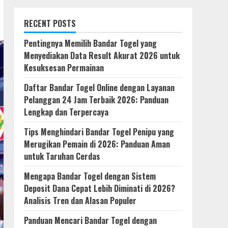
RECENT POSTS
Pentingnya Memilih Bandar Togel yang
Menyediakan Data Result Akurat 2026 untuk
Kesuksesan Permainan
Daftar Bandar Togel Online dengan Layanan
Pelanggan 24 Jam Terbaik 2026: Panduan
Lengkap dan Terpercaya
Tips Menghindari Bandar Togel Penipu yang
Merugikan Pemain di 2026: Panduan Aman
untuk Taruhan Cerdas
Mengapa Bandar Togel dengan Sistem
Deposit Dana Cepat Lebih Diminati di 2026?
Analisis Tren dan Alasan Populer
Panduan Mencari Bandar Togel dengan