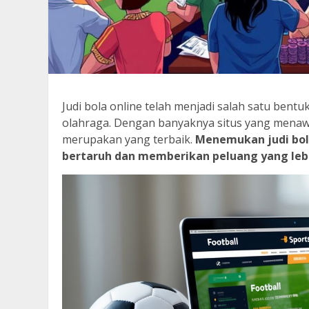
Judi bola online telah menjadi salah satu ben
olahraga. Dengan banyaknya situs yang mena
merupakan yang terbaik.
Menemukan judi bol
bertaruh dan memberikan peluang yang leb