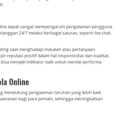
k.
a online dapat sangat mempengaruhi pengalaman pengguna.
nggan 24/7 melalui berbagai saluran, seperti live chat,
nting saat menghadapi masalah atau pertanyaan.
 reputasi positif dalam hal responsivitas dan kualitas
 bisa menjadi indikator baik untuk menilai performa
la Online
yang mendukung pengalaman taruhan yang lebih baik.
enyamanan bagi para pemain, sehingga meningkatkan