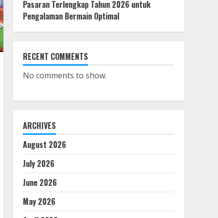
Pasaran Terlengkap Tahun 2026 untuk
Pengalaman Bermain Optimal
RECENT COMMENTS
No comments to show.
ARCHIVES
August 2026
July 2026
June 2026
May 2026