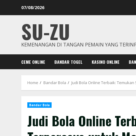
Skip
07/08/2026
to
content
SU-ZU
KEMENANGAN DI TANGAN PEMAIN YANG TERIN
CEME ONLINE
BANDAR TOGEL
KASINO ONLINE
BAN
Home
Bandar Bola
Judi Bola Online Terbaik: Temukan
Bandar Bola
Judi Bola Online Ter