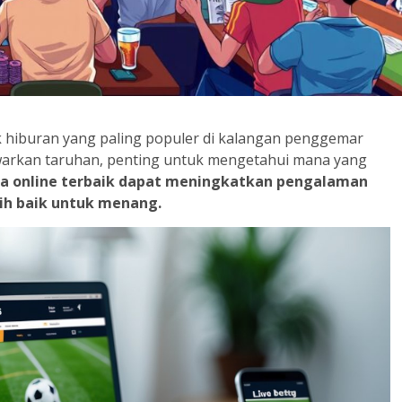
tuk hiburan yang paling populer di kalangan penggemar
warkan taruhan, penting untuk mengetahui mana yang
a online terbaik dapat meningkatkan pengalaman
ih baik untuk menang.