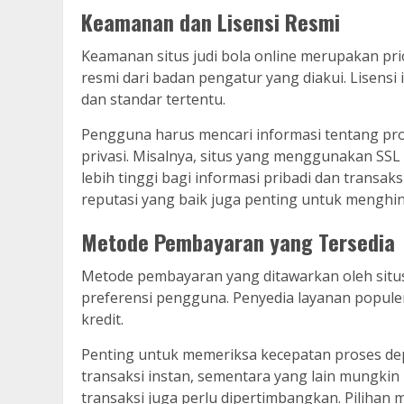
Keamanan dan Lisensi Resmi
Keamanan situs judi bola online merupakan prio
resmi dari badan pengatur yang diakui. Lisens
dan standar tertentu.
Pengguna harus mencari informasi tentang pro
privasi. Misalnya, situs yang menggunakan SSL
lebih tinggi bagi informasi pribadi dan transa
reputasi yang baik juga penting untuk menghin
Metode Pembayaran yang Tersedia
Metode pembayaran yang ditawarkan oleh situs
preferensi pengguna. Penyedia layanan populer
kredit.
Penting untuk memeriksa kecepatan proses de
transaksi instan, sementara yang lain mungkin 
transaksi juga perlu dipertimbangkan. Pilih