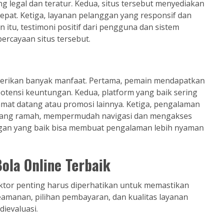
g legal dan teratur. Kedua, situs tersebut menyediakan
at. Ketiga, layanan pelanggan yang responsif dan
 itu, testimoni positif dari pengguna dan sistem
ercayaan situs tersebut.
mberikan banyak manfaat. Pertama, pemain mendapatkan
otensi keuntungan. Kedua, platform yang baik sering
mat datang atau promosi lainnya. Ketiga, pengalaman
yang ramah, mempermudah navigasi dan mengakses
anggan yang baik bisa membuat pengalaman lebih nyaman
ola Online Terbaik
faktor penting harus diperhatikan untuk memastikan
manan, pilihan pembayaran, dan kualitas layanan
ievaluasi.