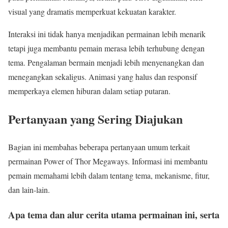
visual yang dramatis memperkuat kekuatan karakter.
Interaksi ini tidak hanya menjadikan permainan lebih menarik
tetapi juga membantu pemain merasa lebih terhubung dengan
tema. Pengalaman bermain menjadi lebih menyenangkan dan
menegangkan sekaligus. Animasi yang halus dan responsif
memperkaya elemen hiburan dalam setiap putaran.
Pertanyaan yang Sering Diajukan
Bagian ini membahas beberapa pertanyaan umum terkait
permainan Power of Thor Megaways. Informasi ini membantu
pemain memahami lebih dalam tentang tema, mekanisme, fitur,
dan lain-lain.
Apa tema dan alur cerita utama permainan ini, serta