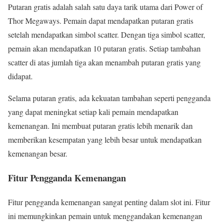
Putaran gratis adalah salah satu daya tarik utama dari Power of
Thor Megaways. Pemain dapat mendapatkan putaran gratis
setelah mendapatkan simbol scatter. Dengan tiga simbol scatter,
pemain akan mendapatkan 10 putaran gratis. Setiap tambahan
scatter di atas jumlah tiga akan menambah putaran gratis yang
didapat.
Selama putaran gratis, ada kekuatan tambahan seperti pengganda
yang dapat meningkat setiap kali pemain mendapatkan
kemenangan. Ini membuat putaran gratis lebih menarik dan
memberikan kesempatan yang lebih besar untuk mendapatkan
kemenangan besar.
Fitur Pengganda Kemenangan
Fitur pengganda kemenangan sangat penting dalam slot ini. Fitur
ini memungkinkan pemain untuk menggandakan kemenangan