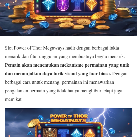
Slot Power of Thor Megaways hadir dengan berbagai fakta
menarik dan fitur unggulan yang membuatnya begitu menarik.
Pemain akan menemukan mekanisme permainan yang unik
dan menonjolkan daya tarik visual yang luar biasa.
Dengan
berbagai cara untuk menang, permainan ini menawarkan
pengalaman bermain yang tidak hanya menghibur tetapi juga
memikat.