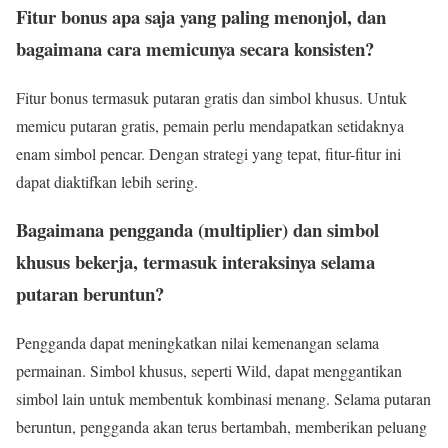
Fitur bonus apa saja yang paling menonjol, dan
bagaimana cara memicunya secara konsisten?
Fitur bonus termasuk putaran gratis dan simbol khusus. Untuk
memicu putaran gratis, pemain perlu mendapatkan setidaknya
enam simbol pencar. Dengan strategi yang tepat, fitur-fitur ini
dapat diaktifkan lebih sering.
Bagaimana pengganda (multiplier) dan simbol
khusus bekerja, termasuk interaksinya selama
putaran beruntun?
Pengganda dapat meningkatkan nilai kemenangan selama
permainan. Simbol khusus, seperti Wild, dapat menggantikan
simbol lain untuk membentuk kombinasi menang. Selama putaran
beruntun, pengganda akan terus bertambah, memberikan peluang