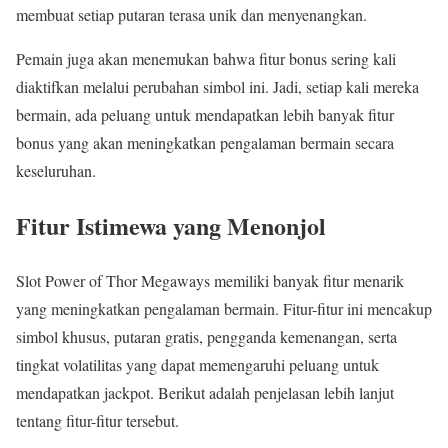
membuat setiap putaran terasa unik dan menyenangkan.
Pemain juga akan menemukan bahwa fitur bonus sering kali
diaktifkan melalui perubahan simbol ini. Jadi, setiap kali mereka
bermain, ada peluang untuk mendapatkan lebih banyak fitur
bonus yang akan meningkatkan pengalaman bermain secara
keseluruhan.
Fitur Istimewa yang Menonjol
Slot Power of Thor Megaways memiliki banyak fitur menarik
yang meningkatkan pengalaman bermain. Fitur-fitur ini mencakup
simbol khusus, putaran gratis, pengganda kemenangan, serta
tingkat volatilitas yang dapat memengaruhi peluang untuk
mendapatkan jackpot. Berikut adalah penjelasan lebih lanjut
tentang fitur-fitur tersebut.