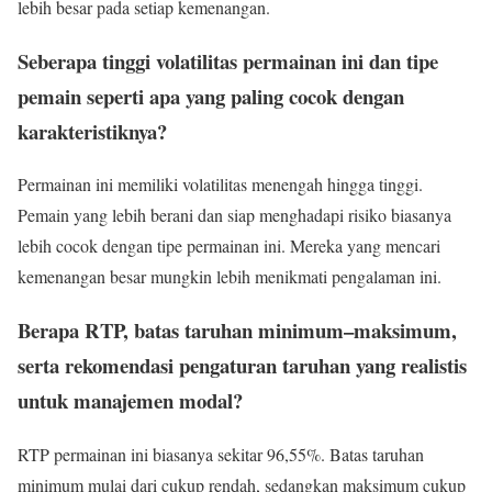
lebih besar pada setiap kemenangan.
Seberapa tinggi volatilitas permainan ini dan tipe
pemain seperti apa yang paling cocok dengan
karakteristiknya?
Permainan ini memiliki volatilitas menengah hingga tinggi.
Pemain yang lebih berani dan siap menghadapi risiko biasanya
lebih cocok dengan tipe permainan ini. Mereka yang mencari
kemenangan besar mungkin lebih menikmati pengalaman ini.
Berapa RTP, batas taruhan minimum–maksimum,
serta rekomendasi pengaturan taruhan yang realistis
untuk manajemen modal?
RTP permainan ini biasanya sekitar 96,55%. Batas taruhan
minimum mulai dari cukup rendah, sedangkan maksimum cukup