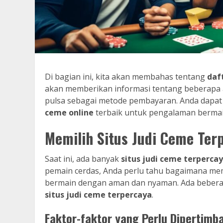
Di bagian ini, kita akan membahas tentang
daf
akan memberikan informasi tentang beberapa 
pulsa sebagai metode pembayaran. Anda dapa
ceme online
terbaik untuk pengalaman berma
Memilih Situs Judi Ceme Ter
Saat ini, ada banyak
situs judi ceme terperca
pemain cerdas, Anda perlu tahu bagaimana me
bermain dengan aman dan nyaman. Ada beberap
situs judi ceme terpercaya
.
Faktor-faktor yang Perlu Dipertim