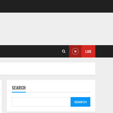
LIVE
SEARCH
SEARCH