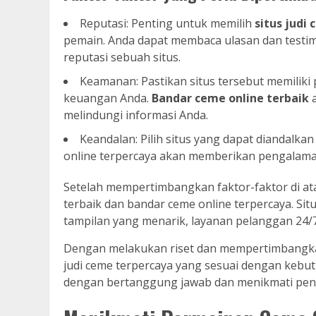
Reputasi: Penting untuk memilih
situs judi
pemain. Anda dapat membaca ulasan dan testim
reputasi sebuah situs.
Keamanan: Pastikan situs tersebut memiliki
keuangan Anda.
Bandar ceme online terbaik
a
melindungi informasi Anda.
Keandalan: Pilih situs yang dapat diandalka
online terpercaya akan memberikan pengalaman
Setelah mempertimbangkan faktor-faktor di at
terbaik dan bandar ceme online terpercaya. Situ
tampilan yang menarik, layanan pelanggan 24/7
Dengan melakukan riset dan mempertimbangkan
judi ceme terpercaya yang sesuai dengan kebut
dengan bertanggung jawab dan menikmati pen