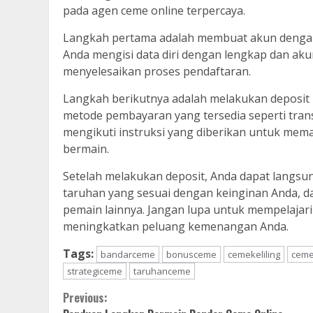
pada agen ceme online terpercaya.
Langkah pertama adalah membuat akun dengan 
Anda mengisi data diri dengan lengkap dan akura
menyelesaikan proses pendaftaran.
Langkah berikutnya adalah melakukan deposit
metode pembayaran yang tersedia seperti transf
mengikuti instruksi yang diberikan untuk mema
bermain.
Setelah melakukan deposit, Anda dapat langsun
taruhan yang sesuai dengan keinginan Anda, d
pemain lainnya. Jangan lupa untuk mempelajari
meningkatkan peluang kemenangan Anda.
Tags:
bandarceme
bonusceme
cemekeliling
ceme
strategiceme
taruhanceme
Continue
Previous: