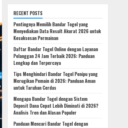
RECENT POSTS
Pentingnya Memilih Bandar Togel yang
Menyediakan Data Result Akurat 2026 untuk
Kesuksesan Permainan
Daftar Bandar Togel Online dengan Layanan
Pelanggan 24 Jam Terbaik 2026: Panduan
Lengkap dan Terpercaya
Tips Menghindari Bandar Togel Penipu yang
Merugikan Pemain di 2026: Panduan Aman
untuk Taruhan Cerdas
Mengapa Bandar Togel dengan Sistem
Deposit Dana Cepat Lebih Diminati di 2026?
Analisis Tren dan Alasan Populer
Panduan Mencari Bandar Togel dengan