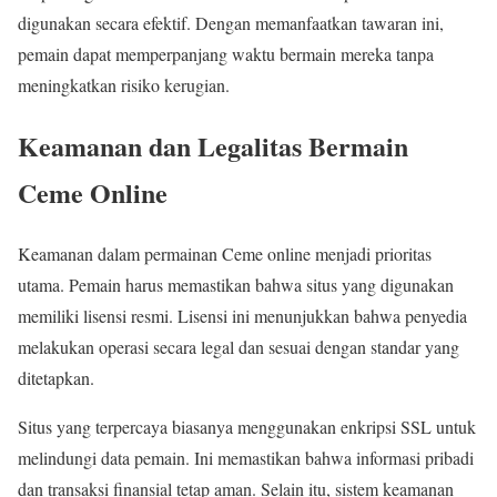
digunakan secara efektif. Dengan memanfaatkan tawaran ini,
pemain dapat memperpanjang waktu bermain mereka tanpa
meningkatkan risiko kerugian.
Keamanan dan Legalitas Bermain
Ceme Online
Keamanan dalam permainan Ceme online menjadi prioritas
utama. Pemain harus memastikan bahwa situs yang digunakan
memiliki lisensi resmi. Lisensi ini menunjukkan bahwa penyedia
melakukan operasi secara legal dan sesuai dengan standar yang
ditetapkan.
Situs yang terpercaya biasanya menggunakan enkripsi SSL untuk
melindungi data pemain. Ini memastikan bahwa informasi pribadi
dan transaksi finansial tetap aman. Selain itu, sistem keamanan