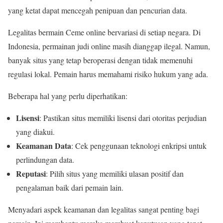
yang ketat dapat mencegah penipuan dan pencurian data.
Legalitas bermain Ceme online bervariasi di setiap negara. Di
Indonesia, permainan judi online masih dianggap ilegal. Namun,
banyak situs yang tetap beroperasi dengan tidak memenuhi
regulasi lokal. Pemain harus memahami risiko hukum yang ada.
Beberapa hal yang perlu diperhatikan:
Lisensi
: Pastikan situs memiliki lisensi dari otoritas perjudian
yang diakui.
Keamanan Data
: Cek penggunaan teknologi enkripsi untuk
perlindungan data.
Reputasi
: Pilih situs yang memiliki ulasan positif dan
pengalaman baik dari pemain lain.
Menyadari aspek keamanan dan legalitas sangat penting bagi