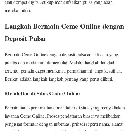
atau dompet digital, cukup memanfaatkan pulsa yang telah
mereka miliki.
Langkah Bermain Ceme Online dengan
Deposit Pulsa
Bermain Ceme Online dengan deposit pulsa adalah cara yang
praktis dan mudah untuk memulai. Melalui langkah-langkah
tertentu, pemain dapat menikmati permainan ini tanpa kesulitan.
Berikut adalah langkah-langkah penting yang perlu diikuti.
Mendaftar di Situs Ceme Online
Pemain harus pertama-tama mendaftar di situs yang menyediakan
layanan Ceme Online. Proses pendaftaran biasanya melibatkan
pengisian formulir dengan informasi pribadi seperti nama, alamat