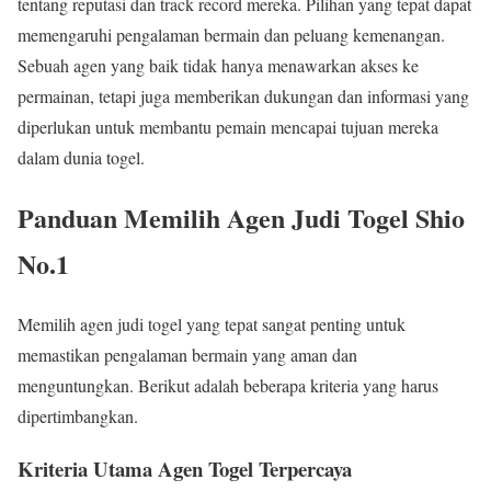
tentang reputasi dan track record mereka. Pilihan yang tepat dapat
memengaruhi pengalaman bermain dan peluang kemenangan.
Sebuah agen yang baik tidak hanya menawarkan akses ke
permainan, tetapi juga memberikan dukungan dan informasi yang
diperlukan untuk membantu pemain mencapai tujuan mereka
dalam dunia togel.
Panduan Memilih Agen Judi Togel Shio
No.1
Memilih agen judi togel yang tepat sangat penting untuk
memastikan pengalaman bermain yang aman dan
menguntungkan. Berikut adalah beberapa kriteria yang harus
dipertimbangkan.
Kriteria Utama Agen Togel Terpercaya