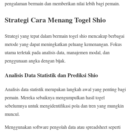
pengalaman bermain dan memberikan nilai lebih bagi pemain.
Strategi Cara Menang Togel Shio
Strategi yang tepat dalam bermain togel shio mencakup berbagai
metode yang dapat meningkatkan peluang kemenangan. Fokus
utama terletak pada analisis data, manajemen modal, dan
penggunaan angka dengan bijak.
Analisis Data Statistik dan Prediksi Shio
Analisis data statistik merupakan langkah awal yang penting bagi
pemain. Mereka sebaiknya mengumpulkan hasil togel
sebelumnya untuk mengidentifikasi pola dan tren yang mungkin
muncul.
Menggunakan software pengolah data atau spreadsheet seperti