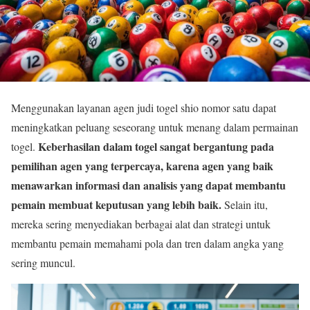
Menggunakan layanan agen judi togel shio nomor satu dapat
meningkatkan peluang seseorang untuk menang dalam permainan
Keberhasilan dalam togel sangat bergantung pada
togel.
pemilihan agen yang terpercaya, karena agen yang baik
menawarkan informasi dan analisis yang dapat membantu
pemain membuat keputusan yang lebih baik.
Selain itu,
mereka sering menyediakan berbagai alat dan strategi untuk
membantu pemain memahami pola dan tren dalam angka yang
sering muncul.