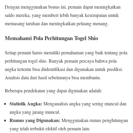
Dengan menggunakan bonus ini, pemain dapat meningkatkan
saldo mereka, yang memberi lebih banyak kesempatan untuk
memasang taruhan dan meningkatkan peluang menang.
Memahami Pola Perhitungan Togel Shio
Setiap pemain harus memiliki pemahaman yang baik tentang pola
perhitungan togel shio. Banyak pemain percaya bahwa pola
angka tertentu bisa diidentifikasi dan digunakan untuk prediksi.
Analisis data dari hasil sebelumnya bisa membantu.
Beberapa pendekatan yang dapat digunakan adalah:
Statistik Angka:
Menganalisis angka yang sering muncul dan
angka yang jarang muncul.
Rumus yang Digunakan:
Menggunakan rumus penghitungan
yang telah terbukti efektif oleh pemain lain.