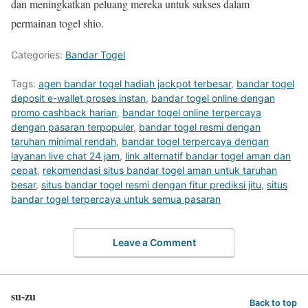
dan meningkatkan peluang mereka untuk sukses dalam
permainan togel shio.
Categories:
Bandar Togel
Tags:
agen bandar togel hadiah jackpot terbesar
,
bandar togel
deposit e-wallet proses instan
,
bandar togel online dengan
promo cashback harian
,
bandar togel online terpercaya
dengan pasaran terpopuler
,
bandar togel resmi dengan
taruhan minimal rendah
,
bandar togel terpercaya dengan
layanan live chat 24 jam
,
link alternatif bandar togel aman dan
cepat
,
rekomendasi situs bandar togel aman untuk taruhan
besar
,
situs bandar togel resmi dengan fitur prediksi jitu
,
situs
bandar togel terpercaya untuk semua pasaran
Leave a Comment
su-zu
Back to top