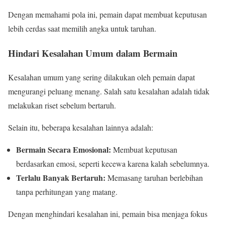
Dengan memahami pola ini, pemain dapat membuat keputusan
lebih cerdas saat memilih angka untuk taruhan.
Hindari Kesalahan Umum dalam Bermain
Kesalahan umum yang sering dilakukan oleh pemain dapat
mengurangi peluang menang. Salah satu kesalahan adalah tidak
melakukan riset sebelum bertaruh.
Selain itu, beberapa kesalahan lainnya adalah:
Bermain Secara Emosional:
Membuat keputusan
berdasarkan emosi, seperti kecewa karena kalah sebelumnya.
Terlalu Banyak Bertaruh:
Memasang taruhan berlebihan
tanpa perhitungan yang matang.
Dengan menghindari kesalahan ini, pemain bisa menjaga fokus