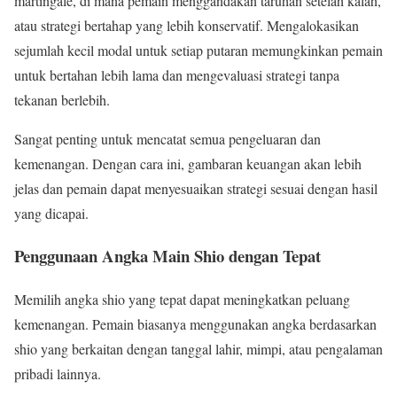
martingale, di mana pemain menggandakan taruhan setelah kalah,
atau strategi bertahap yang lebih konservatif. Mengalokasikan
sejumlah kecil modal untuk setiap putaran memungkinkan pemain
untuk bertahan lebih lama dan mengevaluasi strategi tanpa
tekanan berlebih.
Sangat penting untuk mencatat semua pengeluaran dan
kemenangan. Dengan cara ini, gambaran keuangan akan lebih
jelas dan pemain dapat menyesuaikan strategi sesuai dengan hasil
yang dicapai.
Penggunaan Angka Main Shio dengan Tepat
Memilih angka shio yang tepat dapat meningkatkan peluang
kemenangan. Pemain biasanya menggunakan angka berdasarkan
shio yang berkaitan dengan tanggal lahir, mimpi, atau pengalaman
pribadi lainnya.