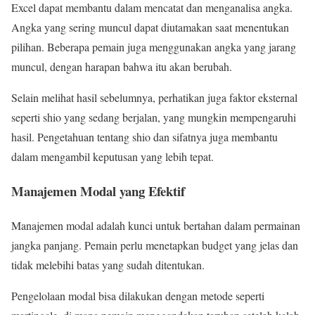
Excel dapat membantu dalam mencatat dan menganalisa angka.
Angka yang sering muncul dapat diutamakan saat menentukan
pilihan. Beberapa pemain juga menggunakan angka yang jarang
muncul, dengan harapan bahwa itu akan berubah.
Selain melihat hasil sebelumnya, perhatikan juga faktor eksternal
seperti shio yang sedang berjalan, yang mungkin mempengaruhi
hasil. Pengetahuan tentang shio dan sifatnya juga membantu
dalam mengambil keputusan yang lebih tepat.
Manajemen Modal yang Efektif
Manajemen modal adalah kunci untuk bertahan dalam permainan
jangka panjang. Pemain perlu menetapkan budget yang jelas dan
tidak melebihi batas yang sudah ditentukan.
Pengelolaan modal bisa dilakukan dengan metode seperti