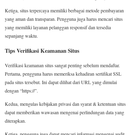
Ketiga, situs terpercaya memiliki berbagai metode pembayaran
yang aman dan transparan. Pengguna juga harus mencari situs
yang memiliki layanan pelanggan responsif dan tersedia
sepanjang waktu.
Tips Verifikasi Keamanan Situs
Verifikasi keamanan situs sangat penting sebelum mendaftar.
Pertama, pengguna harus memeriksa kehadiran sertifikat SSL
pada situs tersebut. Ini dapat dilihat dari URL yang dimulai
dengan “https://”.
Kedua, mengulas kebijakan privasi dan syarat & ketentuan situs
dapat memberikan wawasan mengenai perlindungan data yang
diterapkan.
Ketiga, pengguna juga dapat mencari informasi mengenai audit