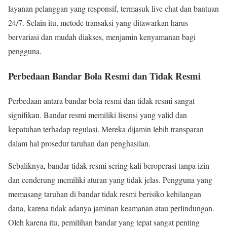
layanan pelanggan yang responsif, termasuk live chat dan bantuan
24/7. Selain itu, metode transaksi yang ditawarkan harus
bervariasi dan mudah diakses, menjamin kenyamanan bagi
pengguna.
Perbedaan Bandar Bola Resmi dan Tidak Resmi
Perbedaan antara bandar bola resmi dan tidak resmi sangat
signifikan. Bandar resmi memiliki lisensi yang valid dan
kepatuhan terhadap regulasi. Mereka dijamin lebih transparan
dalam hal prosedur taruhan dan penghasilan.
Sebaliknya, bandar tidak resmi sering kali beroperasi tanpa izin
dan cenderung memiliki aturan yang tidak jelas. Pengguna yang
memasang taruhan di bandar tidak resmi berisiko kehilangan
dana, karena tidak adanya jaminan keamanan atau perlindungan.
Oleh karena itu, pemilihan bandar yang tepat sangat penting