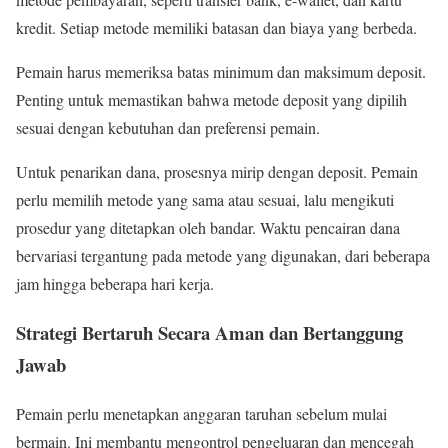
kredit. Setiap metode memiliki batasan dan biaya yang berbeda.
Pemain harus memeriksa batas minimum dan maksimum deposit.
Penting untuk memastikan bahwa metode deposit yang dipilih
sesuai dengan kebutuhan dan preferensi pemain.
Untuk penarikan dana, prosesnya mirip dengan deposit. Pemain
perlu memilih metode yang sama atau sesuai, lalu mengikuti
prosedur yang ditetapkan oleh bandar. Waktu pencairan dana
bervariasi tergantung pada metode yang digunakan, dari beberapa
jam hingga beberapa hari kerja.
Strategi Bertaruh Secara Aman dan Bertanggung
Jawab
Pemain perlu menetapkan anggaran taruhan sebelum mulai
bermain. Ini membantu mengontrol pengeluaran dan mencegah