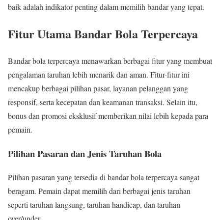
baik adalah indikator penting dalam memilih bandar yang tepat.
Fitur Utama Bandar Bola Terpercaya
Bandar bola terpercaya menawarkan berbagai fitur yang membuat
pengalaman taruhan lebih menarik dan aman. Fitur-fitur ini
mencakup berbagai pilihan pasar, layanan pelanggan yang
responsif, serta kecepatan dan keamanan transaksi. Selain itu,
bonus dan promosi eksklusif memberikan nilai lebih kepada para
pemain.
Pilihan Pasaran dan Jenis Taruhan Bola
Pilihan pasaran yang tersedia di bandar bola terpercaya sangat
beragam. Pemain dapat memilih dari berbagai jenis taruhan
seperti taruhan langsung, taruhan handicap, dan taruhan
over/under.