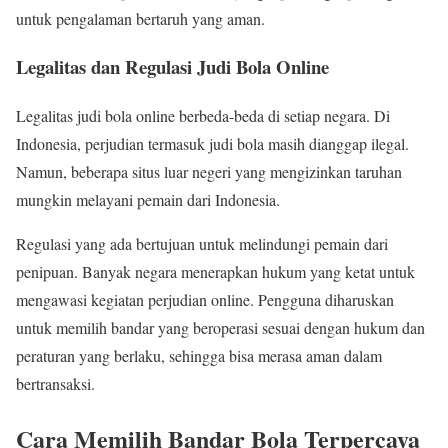
untuk pengalaman bertaruh yang aman.
Legalitas dan Regulasi Judi Bola Online
Legalitas judi bola online berbeda-beda di setiap negara. Di
Indonesia, perjudian termasuk judi bola masih dianggap ilegal.
Namun, beberapa situs luar negeri yang mengizinkan taruhan
mungkin melayani pemain dari Indonesia.
Regulasi yang ada bertujuan untuk melindungi pemain dari
penipuan. Banyak negara menerapkan hukum yang ketat untuk
mengawasi kegiatan perjudian online. Pengguna diharuskan
untuk memilih bandar yang beroperasi sesuai dengan hukum dan
peraturan yang berlaku, sehingga bisa merasa aman dalam
bertransaksi.
Cara Memilih Bandar Bola Terpercaya