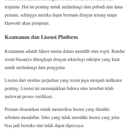
terjamin. Hal ini penting untuk melindungi data pribadi dan dana
pemain, sehingga mereka dapat bermain dengan tenang tanpa
khawatir akan penipuan.
Keamanan dan Lisensi Platform
Keamanan adalah faktor utama dalam memilih situs togel. Bandar
resmi biasanya dilengkapi dengan teknologi enkripsi yang kuat
untuk melindungi data pengguna.
Lisensi dari otoritas perjudian yang resmi juga menjadi indikator
penting. Lisensi ini menunjukkan bahwa situs tersebut telah
melewati proses verifikasi.
Pemain disarankan untuk memeriksa lisensi yang dimiliki
sebelum mendaftar. Situs yang tidak memiliki lisensi yang jelas
bisa jadi berisiko dan tidak dapat dipercaya.