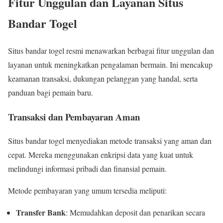
Fitur Unggulan dan Layanan Situs
Bandar Togel
Situs bandar togel resmi menawarkan berbagai fitur unggulan dan
layanan untuk meningkatkan pengalaman bermain. Ini mencakup
keamanan transaksi, dukungan pelanggan yang handal, serta
panduan bagi pemain baru.
Transaksi dan Pembayaran Aman
Situs bandar togel menyediakan metode transaksi yang aman dan
cepat. Mereka menggunakan enkripsi data yang kuat untuk
melindungi informasi pribadi dan finansial pemain.
Metode pembayaran yang umum tersedia meliputi:
Transfer Bank
: Memudahkan deposit dan penarikan secara