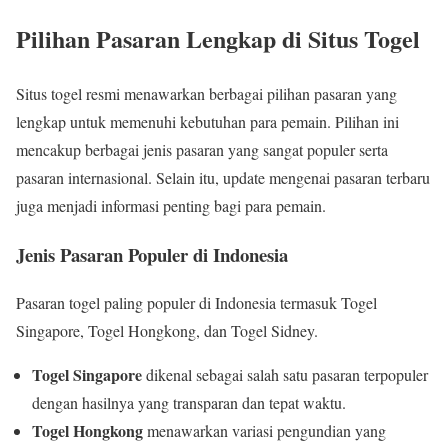
Pilihan Pasaran Lengkap di Situs Togel
Situs togel resmi menawarkan berbagai pilihan pasaran yang
lengkap untuk memenuhi kebutuhan para pemain. Pilihan ini
mencakup berbagai jenis pasaran yang sangat populer serta
pasaran internasional. Selain itu, update mengenai pasaran terbaru
juga menjadi informasi penting bagi para pemain.
Jenis Pasaran Populer di Indonesia
Pasaran togel paling populer di Indonesia termasuk Togel
Singapore, Togel Hongkong, dan Togel Sidney.
Togel Singapore
dikenal sebagai salah satu pasaran terpopuler
dengan hasilnya yang transparan dan tepat waktu.
Togel Hongkong
menawarkan variasi pengundian yang