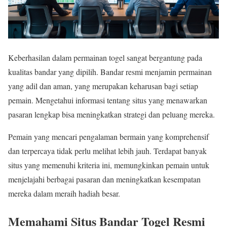
Keberhasilan dalam permainan togel sangat bergantung pada
kualitas bandar yang dipilih. Bandar resmi menjamin permainan
yang adil dan aman, yang merupakan keharusan bagi setiap
pemain. Mengetahui informasi tentang situs yang menawarkan
pasaran lengkap bisa meningkatkan strategi dan peluang mereka.
Pemain yang mencari pengalaman bermain yang komprehensif
dan terpercaya tidak perlu melihat lebih jauh. Terdapat banyak
situs yang memenuhi kriteria ini, memungkinkan pemain untuk
menjelajahi berbagai pasaran dan meningkatkan kesempatan
mereka dalam meraih hadiah besar.
Memahami Situs Bandar Togel Resmi