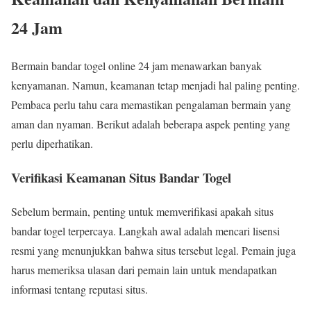
24 Jam
Bermain bandar togel online 24 jam menawarkan banyak
kenyamanan. Namun, keamanan tetap menjadi hal paling penting.
Pembaca perlu tahu cara memastikan pengalaman bermain yang
aman dan nyaman. Berikut adalah beberapa aspek penting yang
perlu diperhatikan.
Verifikasi Keamanan Situs Bandar Togel
Sebelum bermain, penting untuk memverifikasi apakah situs
bandar togel terpercaya. Langkah awal adalah mencari lisensi
resmi yang menunjukkan bahwa situs tersebut legal. Pemain juga
harus memeriksa ulasan dari pemain lain untuk mendapatkan
informasi tentang reputasi situs.