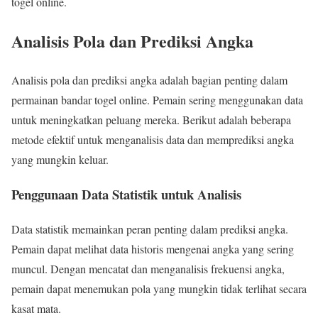
togel online.
Analisis Pola dan Prediksi Angka
Analisis pola dan prediksi angka adalah bagian penting dalam
permainan bandar togel online. Pemain sering menggunakan data
untuk meningkatkan peluang mereka. Berikut adalah beberapa
metode efektif untuk menganalisis data dan memprediksi angka
yang mungkin keluar.
Penggunaan Data Statistik untuk Analisis
Data statistik memainkan peran penting dalam prediksi angka.
Pemain dapat melihat data historis mengenai angka yang sering
muncul. Dengan mencatat dan menganalisis frekuensi angka,
pemain dapat menemukan pola yang mungkin tidak terlihat secara
kasat mata.