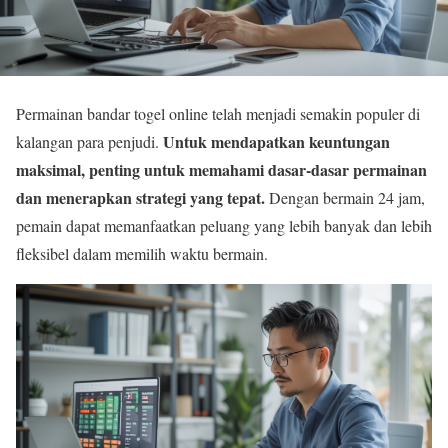
Permainan bandar togel online telah menjadi semakin populer di
Untuk mendapatkan keuntungan
kalangan para penjudi.
maksimal, penting untuk memahami dasar-dasar permainan
dan menerapkan strategi yang tepat.
Dengan bermain 24 jam,
pemain dapat memanfaatkan peluang yang lebih banyak dan lebih
fleksibel dalam memilih waktu bermain.