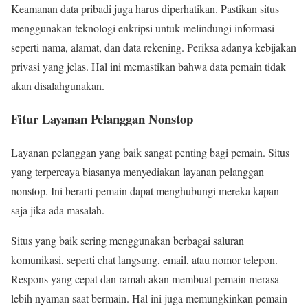
Keamanan data pribadi juga harus diperhatikan. Pastikan situs
menggunakan teknologi enkripsi untuk melindungi informasi
seperti nama, alamat, dan data rekening. Periksa adanya kebijakan
privasi yang jelas. Hal ini memastikan bahwa data pemain tidak
akan disalahgunakan.
Fitur Layanan Pelanggan Nonstop
Layanan pelanggan yang baik sangat penting bagi pemain. Situs
yang terpercaya biasanya menyediakan layanan pelanggan
nonstop. Ini berarti pemain dapat menghubungi mereka kapan
saja jika ada masalah.
Situs yang baik sering menggunakan berbagai saluran
komunikasi, seperti chat langsung, email, atau nomor telepon.
Respons yang cepat dan ramah akan membuat pemain merasa
lebih nyaman saat bermain. Hal ini juga memungkinkan pemain