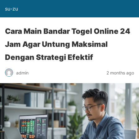
su-zu
Cara Main Bandar Togel Online 24
Jam Agar Untung Maksimal
Dengan Strategi Efektif
admin
2 months ago