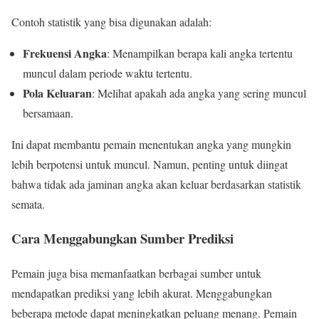
Contoh statistik yang bisa digunakan adalah:
Frekuensi Angka
: Menampilkan berapa kali angka tertentu
muncul dalam periode waktu tertentu.
Pola Keluaran
: Melihat apakah ada angka yang sering muncul
bersamaan.
Ini dapat membantu pemain menentukan angka yang mungkin
lebih berpotensi untuk muncul. Namun, penting untuk diingat
bahwa tidak ada jaminan angka akan keluar berdasarkan statistik
semata.
Cara Menggabungkan Sumber Prediksi
Pemain juga bisa memanfaatkan berbagai sumber untuk
mendapatkan prediksi yang lebih akurat. Menggabungkan
beberapa metode dapat meningkatkan peluang menang. Pemain