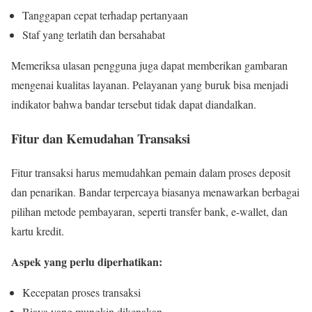
Tanggapan cepat terhadap pertanyaan
Staf yang terlatih dan bersahabat
Memeriksa ulasan pengguna juga dapat memberikan gambaran
mengenai kualitas layanan. Pelayanan yang buruk bisa menjadi
indikator bahwa bandar tersebut tidak dapat diandalkan.
Fitur dan Kemudahan Transaksi
Fitur transaksi harus memudahkan pemain dalam proses deposit
dan penarikan. Bandar terpercaya biasanya menawarkan berbagai
pilihan metode pembayaran, seperti transfer bank, e-wallet, dan
kartu kredit.
Aspek yang perlu diperhatikan:
Kecepatan proses transaksi
Biaya yang mungkin dikenakan