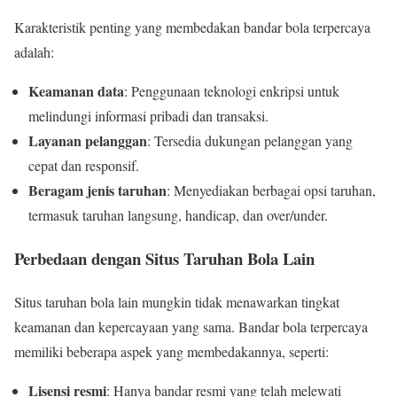
Karakteristik penting yang membedakan bandar bola terpercaya
adalah:
Keamanan data
: Penggunaan teknologi enkripsi untuk
melindungi informasi pribadi dan transaksi.
Layanan pelanggan
: Tersedia dukungan pelanggan yang
cepat dan responsif.
Beragam jenis taruhan
: Menyediakan berbagai opsi taruhan,
termasuk taruhan langsung, handicap, dan over/under.
Perbedaan dengan Situs Taruhan Bola Lain
Situs taruhan bola lain mungkin tidak menawarkan tingkat
keamanan dan kepercayaan yang sama. Bandar bola terpercaya
memiliki beberapa aspek yang membedakannya, seperti:
Lisensi resmi
: Hanya bandar resmi yang telah melewati