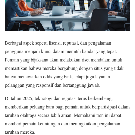
Berbagai aspek seperti lisensi, reputasi, dan pengalaman
pengguna menjadi kunci dalam memilih bandar yang tepat.
Pemain yang bijaksana akan melakukan riset mendalam untuk
memastikan bahwa mereka bergabung dengan situs yang tidak
hanya menawarkan odds yang baik, tetapi juga layanan
pelanggan yang responsif dan bertanggung jawab.
Di tahun 2025, teknologi dan regulasi terus berkembang,
memberikan peluang baru bagi pemain untuk berpartisipasi dalam
taruhan olahraga secara lebih aman. Memahami tren ini dapat
memberi pemain keuntungan dan meningkatkan pengalaman
taruhan mereka.