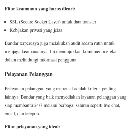
Fitur keamanan yang harus dicari:
SSL (Secure Socket Layer) untuk data transfer
Kebijakan privasi yang jelas
Bandar terpercaya juga melakukan audit secara rutin untuk
menjaga keamanannya. Ini menunjukkan komitmen mereka
dalam melindungi informasi pengguna.
Pelayanan Pelanggan
Pelayanan pelanggan yang responsif adalah kriteria penting
lainnya. Bandar yang baik menyediakan layanan pelanggan yang
siap membantu 24/7 melalui berbagai saluran seperti live chat,
email, dan telepon.
Fitur pelayanan yang ideal: