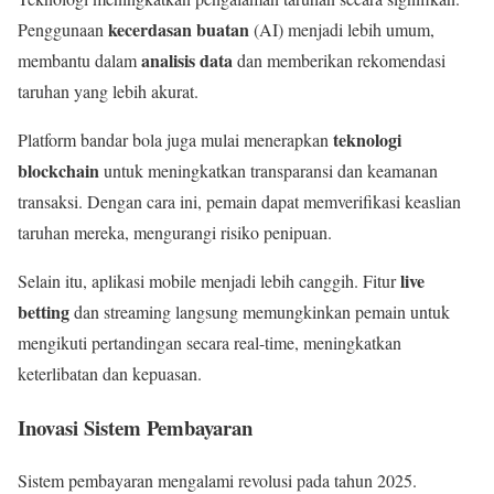
kecerdasan buatan
Penggunaan
(AI) menjadi lebih umum,
analisis data
membantu dalam
dan memberikan rekomendasi
taruhan yang lebih akurat.
teknologi
Platform bandar bola juga mulai menerapkan
blockchain
untuk meningkatkan transparansi dan keamanan
transaksi. Dengan cara ini, pemain dapat memverifikasi keaslian
taruhan mereka, mengurangi risiko penipuan.
live
Selain itu, aplikasi mobile menjadi lebih canggih. Fitur
betting
dan streaming langsung memungkinkan pemain untuk
mengikuti pertandingan secara real-time, meningkatkan
keterlibatan dan kepuasan.
Inovasi Sistem Pembayaran
Sistem pembayaran mengalami revolusi pada tahun 2025.