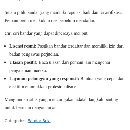
Selalu pilih bandar yang memiliki reputasi baik dan terverifikasi.
Pemain perlu melakukan riset sebelum mendaftar.
Ciri-ciri bandar yang dapat dipercaya meliputi:
Lisensi resmi:
Pastikan bandar terdaftar dan memiliki izin dari
badan pengawas perjudian.
Ulasan positif:
Baca ulasan dari pemain lain mengenai
pengalaman mereka.
Layanan pelanggan yang responsif:
Bantuan yang cepat dan
efektif menunjukkan profesionalisme.
Menghindari situs yang mencurigakan adalah langkah penting
untuk bermain dengan aman.
Categories:
Bandar Bola