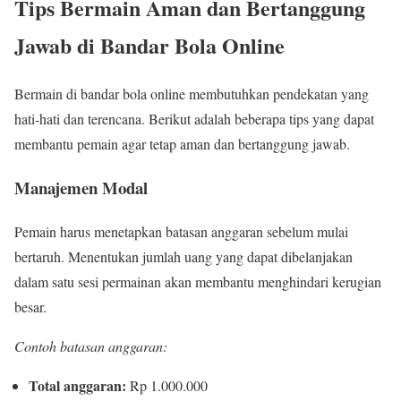
Tips Bermain Aman dan Bertanggung
Jawab di Bandar Bola Online
Bermain di bandar bola online membutuhkan pendekatan yang
hati-hati dan terencana. Berikut adalah beberapa tips yang dapat
membantu pemain agar tetap aman dan bertanggung jawab.
Manajemen Modal
Pemain harus menetapkan batasan anggaran sebelum mulai
bertaruh. Menentukan jumlah uang yang dapat dibelanjakan
dalam satu sesi permainan akan membantu menghindari kerugian
besar.
Contoh batasan anggaran:
Total anggaran:
Rp 1.000.000